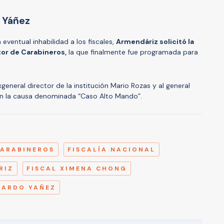
l Yáñez
eventual inhabilidad a los fiscales,
Armendáriz solicitó la
tor de Carabineros,
la que finalmente fue programada para
general director de la institución Mario Rozas y al general
en la causa denominada “Caso Alto Mando”.
A
CARABINEROS
FISCALÍA NACIONAL
RIZ
FISCAL XIMENA CHONG
CARDO YAÑEZ