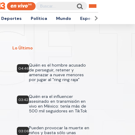
Deportes
Política
Mundo
Espectáculos
Empren
Lo Último
Quién es el hombre acusado
04:46
de perseguir, retener y
amenazar a nueve menores
por jugar al "ring ring raja"
Quién era el influencer
03:42
asesinado en transmisión en
vivo en México: tenía más de
500 mil seguidores en TikTok
Pueden provocar la muerte en
03:06
niños y basta sólo unas