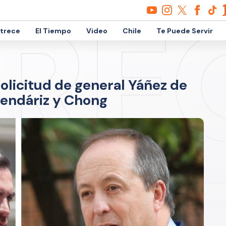
etrece
El Tiempo
Video
Chile
Te Puede Servir
solicitud de general Yáñez de
rmendáriz y Chong