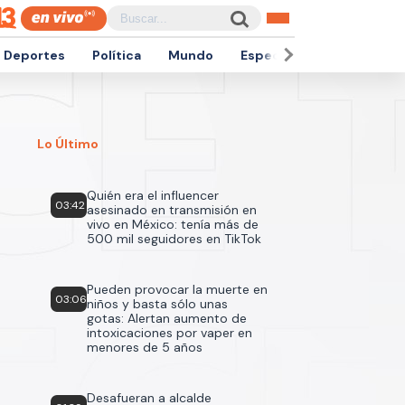
Deportes
Política
Mundo
Espectáculos
Empren
Lo Último
Quién era el influencer
03:42
asesinado en transmisión en
vivo en México: tenía más de
500 mil seguidores en TikTok
Pueden provocar la muerte en
03:06
niños y basta sólo unas
gotas: Alertan aumento de
intoxicaciones por vaper en
menores de 5 años
Desafueran a alcalde