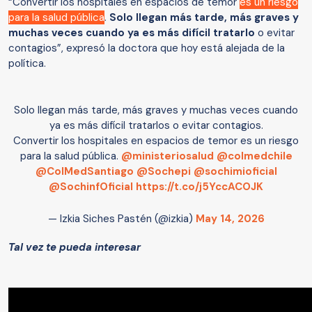
“Convertir los hospitales en espacios de temor
es un riesgo
para la salud pública
.
Solo llegan más tarde, más graves y
muchas veces cuando ya es más difícil tratarlo
o evitar
contagios”, expresó la doctora que hoy está alejada de la
política.
Solo llegan más tarde, más graves y muchas veces cuando
ya es más difícil tratarlos o evitar contagios.
Convertir los hospitales en espacios de temor es un riesgo
para la salud pública.
@ministeriosalud
@colmedchile
@ColMedSantiago
@Sochepi
@sochimioficial
@SochinfOficial
https://t.co/j5YccACOJK
— Izkia Siches Pastén (@izkia)
May 14, 2026
Tal vez te pueda interesar