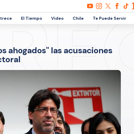
etrece
El Tiempo
Video
Chile
Te Puede Servir
zos ahogados" las acusaciones
ctoral