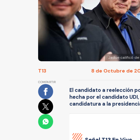
Jadue calificó de
T13
8 de Octubre de 2016
COMPARTIR
El candidato a reelección p
hecha por el candidato UDI, 
candidatura a la presidenci
Señal
T13 En Vivo