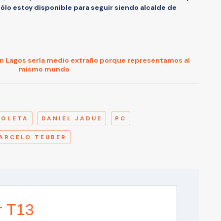
o sólo estoy disponible para seguir siendo alcalde de
on Lagos sería medio extraño porque representamos al
mismo mundo
A
COLETA
DANIEL JADUE
PC
ARCELO TEUBER
r T13