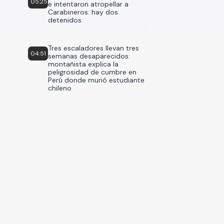
05:25
e intentaron atropellar a
Carabineros: hay dos
detenidos
Tres escaladores llevan tres
04:51
semanas desaparecidos:
montañista explica la
peligrosidad de cumbre en
Perú donde murió estudiante
chileno