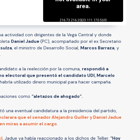
a actividad con dirigentes de la Vega Central y donde
coleta
Daniel Jadue
(PC), acompañado por el ex Secretario
nsulza
, el ministro de Desarrollo Social,
Marcos Barraza
, y
.
 candidato a la reelección por la comuna,
respondió a
mo electoral que presentó el candidato UDI, Marcelo
habría utilizado dinero municipal para hacer campaña.
fimaciones como
“aletazos de ahogado”.
ó una eventual candidatura a la presidencia del partido,
eclarara que el senador Alejandro Guiller y Daniel Jadue
n miras a asumir el cargo
.
cl
, Jadue ya había reaccionado a los dichos de Tellier.
“Hoy