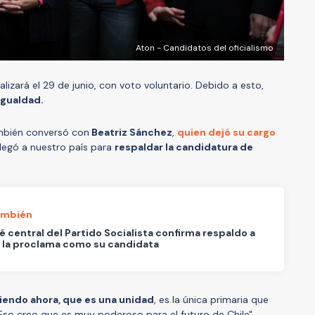
Aton - Candidatos del oficialismo
alizará el 29 de junio, con voto voluntario. Debido a esto,
 igualdad.
bién conversó con
Beatriz Sánchez
,
quien dejó su cargo
llegó a nuestro país para
respaldar la candidatura de
ambién
 central del Partido Socialista confirma respaldo a
 la proclama como su candidata
iendo ahora, que es una unidad
, es la única primaria que
 Eso creo que es muy poderoso para el futuro de Chile",