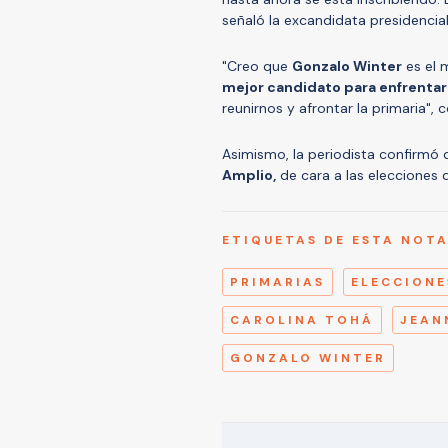
señaló la excandidata presidencia
"Creo que
Gonzalo Winter
es el 
mejor candidato para enfrentar 
reunirnos y afrontar la primaria"
Asimismo, la periodista confirmó
Amplio,
de cara a las elecciones 
ETIQUETAS DE ESTA NOT
PRIMARIAS
ELECCIONE
CAROLINA TOHÁ
JEAN
GONZALO WINTER