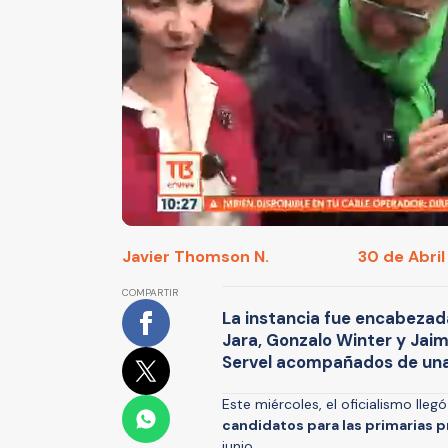
Javier Thomson N.
30 de Abril
COMPARTIR
La instancia fue encabezad
Jara, Gonzalo Winter y Jaime
Servel acompañados de una
Este miércoles, el oficialismo lleg
candidatos para las primarias 
junio.