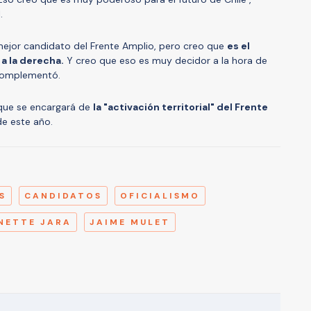
l.
mejor candidato del Frente Amplio, pero creo que
es el
a la derecha.
Y creo que eso es muy decidor a la hora de
, complementó.
 que se encargará de
la "activación territorial" del Frente
de este año.
A
S
CANDIDATOS
OFICIALISMO
NETTE JARA
JAIME MULET