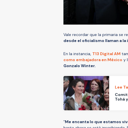
Vale recordar que la primaria se re
desde el oficialismo llaman a la
En la instancia,
T13 Digital AM
tam
como embajadora en México
y 
Gonzalo Winter.
Lee T
Comité
Tohá y
"
Me encanta lo que estamos viv
hasta ahora se está inscribiendo.