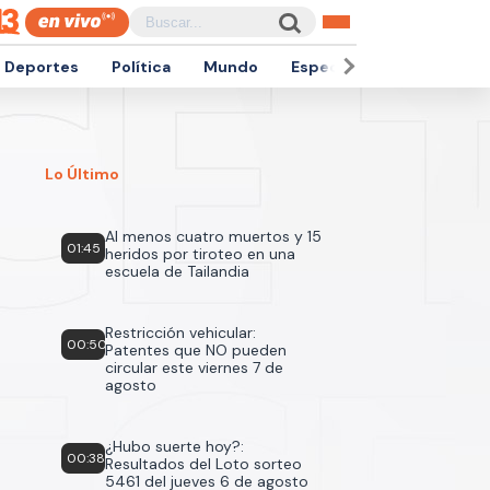
Deportes
Política
Mundo
Espectáculos
Empren
Lo Último
Al menos cuatro muertos y 15
01:45
heridos por tiroteo en una
escuela de Tailandia
Restricción vehicular:
00:50
Patentes que NO pueden
circular este viernes 7 de
agosto
¿Hubo suerte hoy?:
00:38
Resultados del Loto sorteo
5461 del jueves 6 de agosto