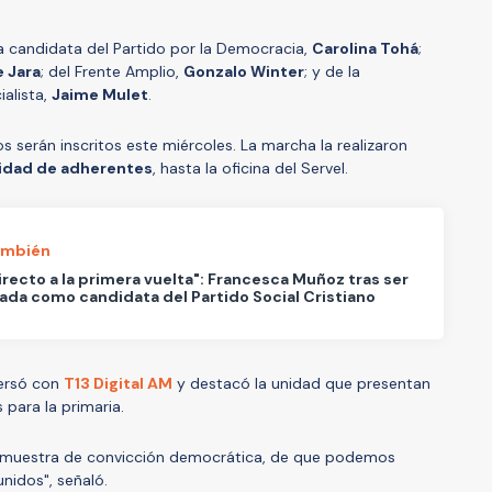
a candidata del Partido por la Democracia,
Carolina Tohá
;
 Jara
; del Frente Amplio,
Gonzalo Winter
; y de la
ialista,
Jaime Mulet
.
serán inscritos este miércoles. La marcha la realizaron
idad de adherentes
, hasta la oficina del Servel.
ambién
irecto a la primera vuelta": Francesca Muñoz tras ser
da como candidata del Partido Social Cristiano
ersó con
T13 Digital AM
y destacó la unidad que presentan
s para la primaria.
 muestra de convicción democrática, de que podemos
nidos", señaló.