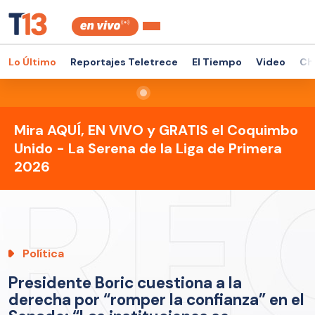
Lo Último
Reportajes Teletrece
El Tiempo
Video
Ch
Mira AQUÍ, EN VIVO y GRATIS el Coquimbo
Unido - La Serena de la Liga de Primera
2026
Política
Presidente Boric cuestiona a la
derecha por “romper la confianza” en el