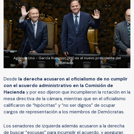
Agencia Uno - García Ruminot (RN) es el nuevo presidente del
Senado
Desde
la derecha acusaron al oficialismo de no cumplir
con el acuerdo administrativo en la Comisión de
Hacienda
y por eso dijeron que incumplieron la rotación en la
mesa directiva de la cámara, mientras que en el oficialismo
calificaron de “hipócritas” y “no ser dignos” de ocupar
cargos de representación a los miembros de Demócratas.
Los senadores de izquierda además acusaron a la derecha
de buscar “excusas” para incumplir el acuerdo, y aseguran