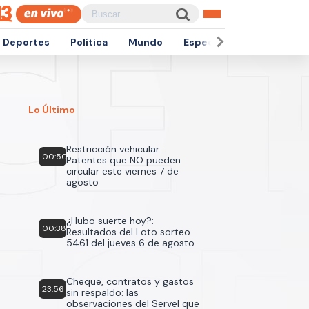
Deportes
Política
Mundo
Espectáculos
Empren
Lo Último
Restricción vehicular:
00:50
Patentes que NO pueden
circular este viernes 7 de
agosto
¿Hubo suerte hoy?:
00:38
Resultados del Loto sorteo
5461 del jueves 6 de agosto
Cheque, contratos y gastos
23:56
sin respaldo: las
observaciones del Servel que