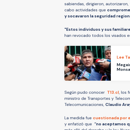
sabiendas, dirigieron, autorizaron,
cabo actividades que
comprometi
y socavaron la seguridad region
"Estos individuos y sus familia
han revocado todos los visados e
Lee T
Megain
Monsa
Según pudo conocer
T13.cl
, los
ministro de Transportes y Teleco
Telecomunicaciones,
Claudio Ara
La medida fue
cuestionada por e
y enfatizó que
“no aceptamos q