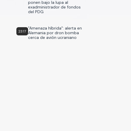
ponen bajo la lupa al
exadministrador de fondos
del PDG
"Amenaza híbrida": alerta en
23:17
Alemania por dron bomba
cerca de avión ucraniano