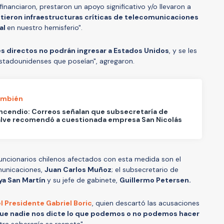
 financiaron, prestaron un apoyo significativo y/o llevaron a
eron infraestructuras críticas de telecomunicaciones
al
en nuestro hemisferio".
res directos no podrán ingresar a Estados Unidos
, y se les
stadounidenses que poseían", agregaron.
ambién
cendio: Correos señalan que subsecretaría de
lve recomendó a cuestionada empresa San Nicolás
 funcionarios chilenos afectados con esta medida son el
municaciones,
Juan Carlos Muñoz
; el subsecretario de
ya San Martín
y su jefe de gabinete,
Guillermo Petersen.
l Presidente Gabriel Boric
, quien descartó las acusaciones
ue nadie nos dicte lo que podemos o no podemos hacer