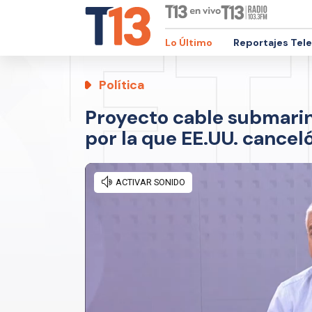
Lo Último
Reportajes Tel
Política
Proyecto cable submarin
por la que EE.UU. canceló