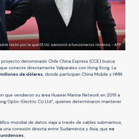
sible razón por la que EE.UU. sancionó a funcionarios chilenos - AFP
el proyecto denominado Chile China Express (CCE) busca
que conecte directamente Valparaíso con Hong Kong. La
millones de dólares
, donde participan China Mobile y HMN
on que vendieron su área Huawei Marine Network en 2019 a
ng Optic-Electric Co Ltd", quienes determinaron mantener
fico mundial de datos viaja a través de cables submarinos,
ría una conexión directa entre Sudamérica y Asia, que
no
ounidenses.