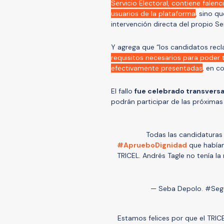
Servicio Electoral, contiene falen
usuarios de la plataforma
, sino q
intervención directa del propio Ser
Y agrega que “los candidatos rec
requisitos necesarios para poder
efectivamente presentadas
, en c
El fallo
fue celebrado transversa
podrán participar de las próximas
Todas las candidaturas
#AprueboDignidad
que habían
TRICEL. Andrés Tagle no tenía la
— Seba Depolo. #Seg
Estamos felices por que el TRICE