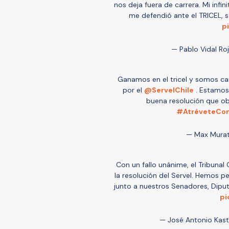
nos deja fuera de carrera. Mi inf
me defendió ante el TRICEL, s
p
— Pablo Vidal Ro
Ganamos en el tricel y somos ca
por el
@ServelChile
. Estamos 
buena resolución que ob
#AtréveteCo
— Max Mura
Con un fallo unánime, el Tribunal
la resolución del Servel. Hemos 
junto a nuestros Senadores, Dipu
pi
— José Antonio Kast