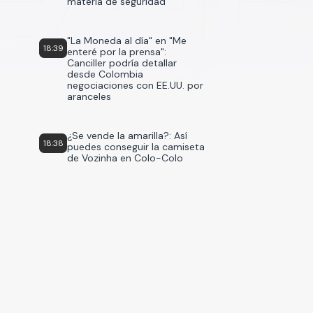
materia de seguridad
"La Moneda al día" en "Me
18:39
enteré por la prensa":
Canciller podría detallar
desde Colombia
negociaciones con EE.UU. por
aranceles
¿Se vende la amarilla?: Así
18:38
puedes conseguir la camiseta
de Vozinha en Colo-Colo