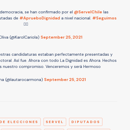
 democracia, se han confirmado por el
@ServelChile
las
putadas de
#AprueboDignidad
a nivel nacional.
#Seguimos
✊🏼
 Oliva (@KarolCariola)
September 25, 2021
uestras candidaturas estaban perfectamente presentadas y
lectoral. Así fue. Ahora con todo La Dignidad es Ahora. Hechos
es nuestro compromiso. Venceremos y será Hermoso
na (@lautarocarmona)
September 25, 2021
A
DE ELECCIONES
SERVEL
DIPUTADOS