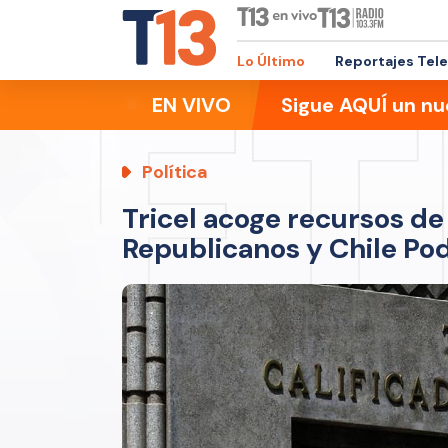
Lo Último
Reportajes Tel
EN VIVO
Sigue AQUÍ un nu
Política
Tricel acoge recursos d
Republicanos y Chile P