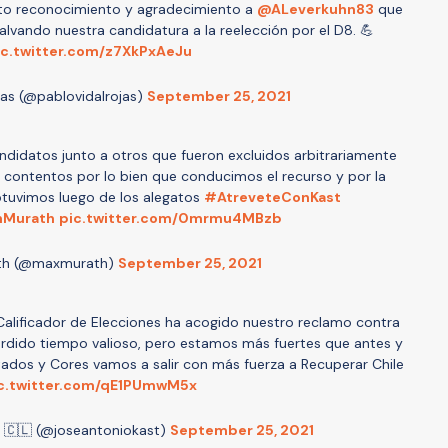
inito reconocimiento y agradecimiento a
@ALeverkuhn83
que
alvando nuestra candidatura a la reelección por el D8. 💪
ic.twitter.com/z7XkPxAeJu
jas (@pablovidalrojas)
September 25, 2021
ndidatos junto a otros que fueron excluidos arbitrariamente
contentos por lo bien que conducimos el recurso y por la
tuvimos luego de los alegatos
#AtreveteConKast
nMurath
pic.twitter.com/0mrmu4MBzb
th (@maxmurath)
September 25, 2021
 Calificador de Elecciones ha acogido nuestro reclamo contra
perdido tiempo valioso, pero estamos más fuertes que antes y
tados y Cores vamos a salir con más fuerza a Recuperar Chile
c.twitter.com/qE1PUmwM5x
 🇨🇱 (@joseantoniokast)
September 25, 2021