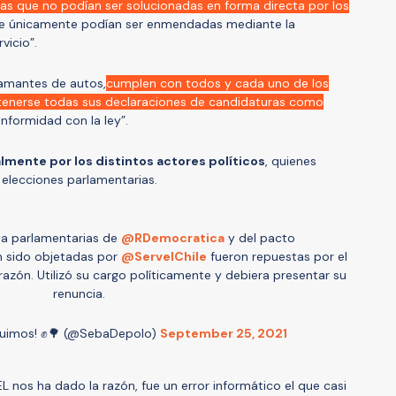
cias que no podían ser solucionadas en forma directa por los
ue únicamente podían ser enmendadas mediante la
vicio”.
lamantes de autos,
cumplen con todos y cada uno de los
 tenerse todas sus declaraciones de candidaturas como
onformidad con la ley”.
lmente por los distintos actores políticos
, quienes
 elecciones parlamentarias.
 a parlamentarias de
@RDemocratica
y del pacto
 sido objetadas por
@ServelChile
fueron repuestas por el
 razón. Utilizó su cargo políticamente y debiera presentar su
renuncia.
uimos! ✊🌳 (@SebaDepolo)
September 25, 2021
L nos ha dado la razón, fue un error informático el que casi