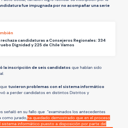
ndidatura fue impugnada por no acompañar una serie
ambién
 rechaza candidaturas a Consejeros Regionales: 334
uebo Dignidad y 225 de Chile Vamos
ró la inscripción de seis candidatos
que habían sido
al.
 que
tuvieron problemas con el sistema informático
llevó a perder candidatos en distintos Distritos y
ones señaló en su fallo que “examinados los antecedentes
a como jurado,
ha quedado demostrado que en el proceso
l sistema informático puesto a disposición por parte del