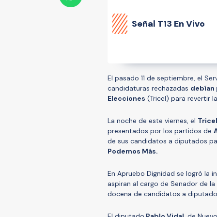
Señal
T13 En Vivo
El pasado 11 de septiembre, el Ser
candidaturas rechazadas
debían 
Elecciones
(Tricel) para revertir l
La noche de este viernes, el
Trice
presentados por los partidos de
de sus candidatos a diputados pa
Podemos Más.
En Apruebo Dignidad se logró la i
aspiran al cargo de Senador de l
docena de candidatos a diputados
El diputado
Pablo Vidal
, de Nuevo