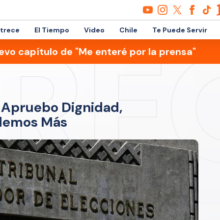
etrece
El Tiempo
Video
Chile
Te Puede Servir
evo capítulo de "Me enteré por la prensa"
e Apruebo Dignidad,
odemos Más