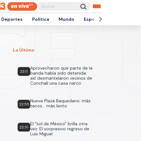
Deportes
Política
Mundo
Espectáculos
Empren
Lo Último
Aprovecharon que parte de la
23:11
banda había sido detenida:
así desmantelaron vecinos de
Conchalí una casa narco
Nueva Plaza Baquedano: más
22:55
tacos... más lento
El "sol de México" brilla otra
22:51
vez: El sorpresivo regreso de
Luis Miguel