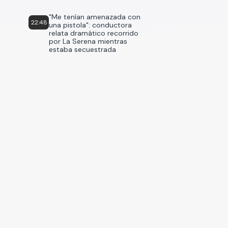
"Me tenían amenazada con
22:48
una pistola": conductora
relata dramático recorrido
por La Serena mientras
estaba secuestrada