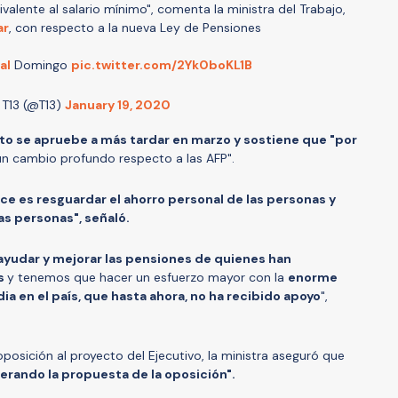
uivalente al salario mínimo", comenta la ministra del Trabajo,
ar
, con respecto a la nueva Ley de Pensiones
al
Domingo
pic.twitter.com/2Yk0boKL1B
 T13 (@T13)
January 19, 2020
to se apruebe a más tardar en marzo y sostiene que "por
un cambio profundo respecto a las AFP".
ace es resguardar el ahorro personal de las personas y
as personas", señaló.
ayudar y mejorar las pensiones de quienes han
es
y tenemos que hacer un esfuerzo mayor con la
enorme
a en el país, que hasta ahora, no ha recibido apoyo
",
 oposición al proyecto del Ejecutivo, la ministra aseguró que
rando la propuesta de la oposición".