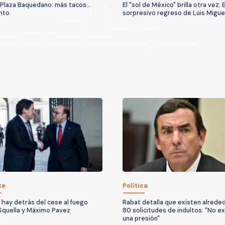
Plaza Baquedano: más tacos...
El "sol de México" brilla otra vez: E
nto
sorpresivo regreso de Luis Migue
te
Política
 hay detrás del cese al fuego
Rabat detalla que existen alrede
Squella y Máximo Pavez
80 solicitudes de indultos: "No ex
una presión"