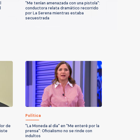
l
"Me tenían amenazada con una pistola":
l
conductora relata dramático recorrido
por La Serena mientras estaba
secuestrada
Política
dor de
"La Moneda al día" en "Me enteré por la
iste
prensa": Oficialismo no se rinde con
indultos