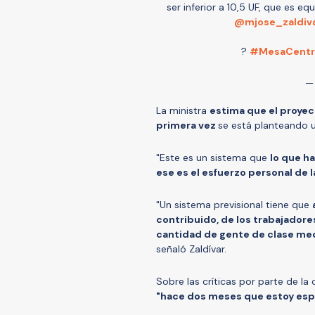
ser inferior a 10,5 UF, que es eq
@mjose_zaldiv
?
#MesaCentr
—
La ministra
estima que el proyec
primera vez
se está planteando 
"Este es un sistema que
lo que h
ese es el esfuerzo personal de l
"Un sistema previsional tiene que
contribuido, de los trabajador
cantidad de gente de clase medi
señaló Zaldívar.
Sobre las críticas por parte de la
"hace dos meses que estoy espe