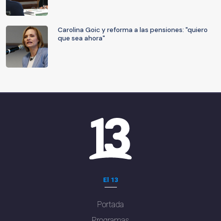
Carolina Goic y reforma a las pensiones: "quiero
que sea ahora"
El 13
Portada
Programas