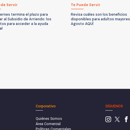
de Servir
Te Puede Servir
iernes termina el plazo para
Revisa cuáles son los beneficios
ar al Subsidio de Arriendo: los
disponibles para adultos mayores
itos para acceder a la ayuda
Agosto AQUÍ
al
Corporativo
SÍGUENOS
Quiénes Somos
Área Comercial
Políticas Comerciales