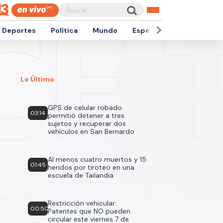
Deportes
Política
Mundo
Espectáculos
Empren
Lo Último
GPS de celular robado
03:14
permitió detener a tres
sujetos y recuperar dos
vehículos en San Bernardo
Al menos cuatro muertos y 15
01:45
heridos por tiroteo en una
escuela de Tailandia
Restricción vehicular:
00:50
Patentes que NO pueden
circular este viernes 7 de