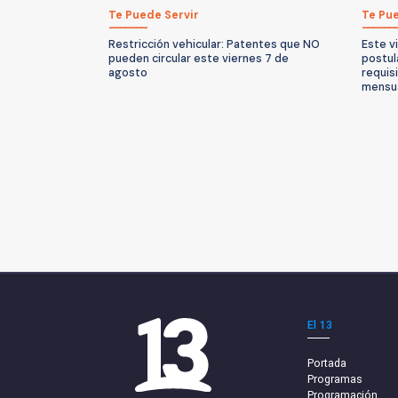
Te Puede Servir
Te Pue
Restricción vehicular: Patentes que NO
Este v
pueden circular este viernes 7 de
postul
agosto
requis
mensu
El 13
Portada
Programas
Programación