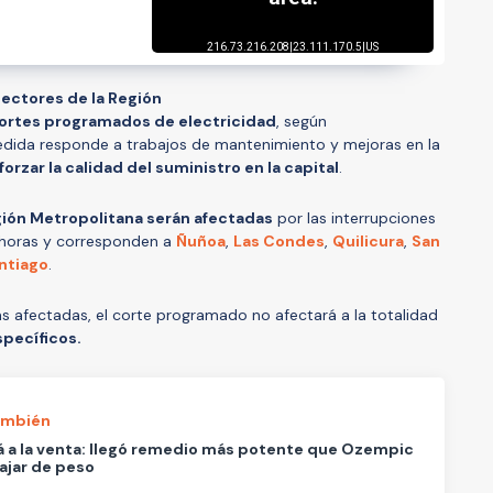
sectores de la Región
ortes programados de electricidad
, según
edida responde a trabajos de mantenimiento y mejoras en la
forzar la calidad del suministro en la capital
.
gión Metropolitana serán afectadas
por las interrupciones
 horas y corresponden a
Ñuñoa
,
Las Condes
,
Quilicura
,
San
ntiago
.
s afectadas, el corte programado no afectará a la totalidad
pecíficos.
ambién
á a la venta: llegó remedio más potente que Ozempic
ajar de peso