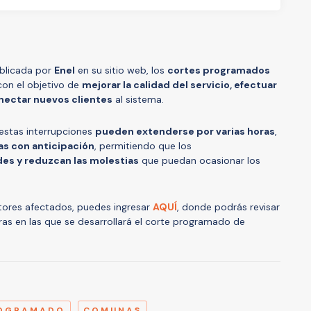
ublicada por
Enel
en su sitio web, los
cortes programados
con el objetivo de
mejorar la calidad del servicio, efectuar
nectar nuevos clientes
al sistema.
estas interrupciones
pueden extenderse por varias horas
,
s con anticipación
, permitiendo que los
des y reduzcan las molestias
que puedan ocasionar los
ctores afectados, puedes ingresar
AQUÍ
, donde podrás revisar
horas en las que se desarrollará el corte programado de
A
ROGRAMADO
COMUNAS