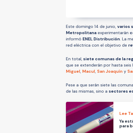
Este domingo 14 de junio,
varios 
Metropolitana
experimentarán
c
informó
ENEL Distribución
. La m
red eléctrica con el objetivo de
re
En total,
siete comunas de la re
que se extenderán por hasta seis
Miguel
,
Macul
,
San Joaquín
y
Sa
Pese a que serán siete las comuna
de las mismas, sino a
sectores es
Lee T
Ya est
para b