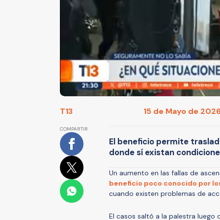
T13
15 de Mayo de 2026
COMPARTIR
El beneficio permite trasla
donde sí existan condicion
Un aumento en las fallas de ascen
beneficio poco conocido por lo
cuando existen problemas de acce
El casos saltó a la palestra lueg