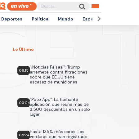
Deportes
Política
Mundo
Espectáculos
Empren
Lo Último
"¡Noticias Falsas!": Trump
06:15
arremete contra filtraciones
sobre que EE.UU tiene
escasez de municiones
"Pato App": La flamante
06:04
aplicación que reúne más de
3.500 descuentos en un solo
lugar
Hasta 135% más caras: Las
05:24
verduras que han registrado