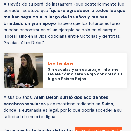
A través de su perfil de Instagram -que posteriormente fue
borrado- sostuvo que "
quiero agradecer a todos los que
me han seguido a lo largo de los años y me han
brindado un gran apoyo
. Espero que los futuros actores
puedan encontrar en mí un ejemplo no solo en el campo
laboral, sino en la vida cotidiana entre victorias y derrotas.
Gracias. Alain Delon".
Lee También
Sin escalas y sin equipaje: Informe
revela cómo Karen Rojo concretó su
fuga a Países Bajos
A sus 86 años,
Alain Delon sufrió dos accidentes
cerebrovasculares
y se mantiene radicado en
Suiza
,
donde la eutanasia es legal, por lo que podría acceder a su
solicitud de muerte digna.
De momento,
la familia del actor
no ha oficializado fecha