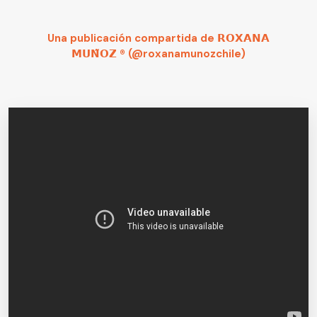
Una publicación compartida de 𝗥𝗢𝗫𝗔𝗡𝗔
𝗠𝗨𝗡̃𝗢𝗭 ®️ (@roxanamunozchile)