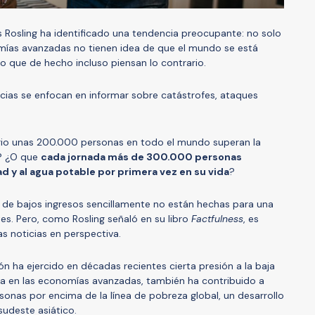
 Rosling ha identificado una tendencia preocupante: no solo
ías avanzadas no tienen idea de que el mundo se está
no que de hecho incluso piensan lo contrario.
icias se enfocan en informar sobre catástrofes, ataques
ario unas 200.000 personas en todo el mundo superan la
a? ¿O que
cada jornada más de 300.000 personas
ad y al agua potable por primera vez en su vida
?
s de bajos ingresos sencillamente no están hechas para una
s. Pero, como Rosling señaló en su libro
Factfulness
, es
s noticias en perspectiva.
ión ha ejercido en décadas recientes cierta presión a la baja
dia en las economías avanzadas, también ha contribuido a
rsonas por encima de la línea de pobreza global, un desarrollo
sudeste asiático.