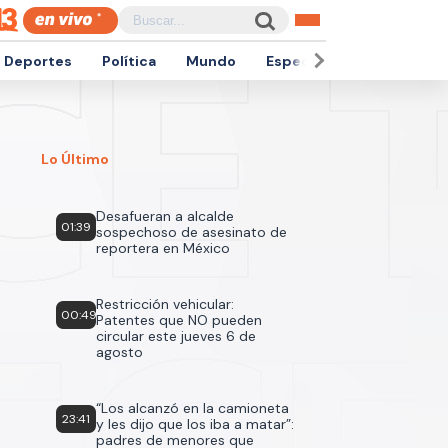
Deportes
Política
Mundo
Espectáculos
Empren
Lo Último
Desafueran a alcalde
01:39
sospechoso de asesinato de
reportera en México
Restricción vehicular:
00:49
Patentes que NO pueden
circular este jueves 6 de
agosto
“Los alcanzó en la camioneta
23:41
y les dijo que los iba a matar”:
padres de menores que