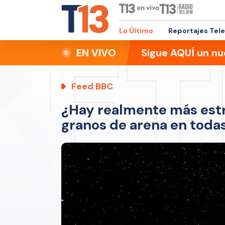
Lo Último
Reportajes Tel
EN VIVO
Sigue AQUÍ un nu
Feed BBC
¿Hay realmente más estr
granos de arena en toda