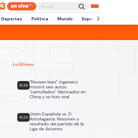
Deportes
Política
Mundo
Espectáculos
Empren
Lo Último
"Revisen bien": Ingeniero
18:39
mostró seis autos
"camuflados" fabricados en
China y se hizo viral
Unión Española vs. D.
18:25
Antofagasta: Resumen y
resultado del partido de la
Liga de Ascenso