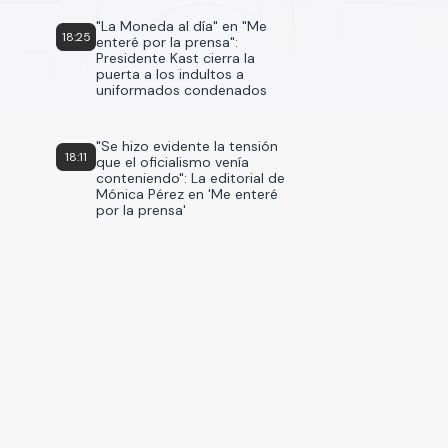
"La Moneda al día" en "Me
18:25
enteré por la prensa":
Presidente Kast cierra la
puerta a los indultos a
uniformados condenados
"Se hizo evidente la tensión
18:11
que el oficialismo venía
conteniendo": La editorial de
Mónica Pérez en 'Me enteré
por la prensa'