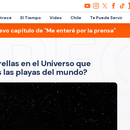
etrece
El Tiempo
Video
Chile
Te Puede Servir
evo capítulo de "Me enteré por la prensa"
ellas en el Universo que
s las playas del mundo?