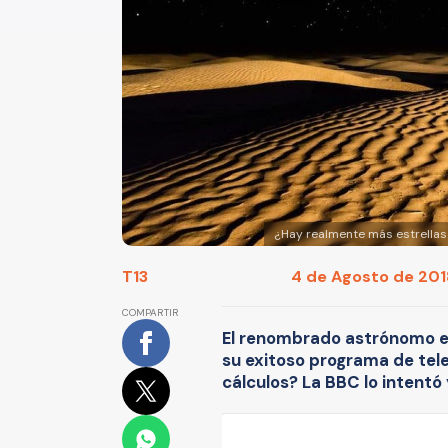
¿Hay realmente más estrellas
T13
4 de Agosto de 2018
COMPARTIR
El renombrado astrónomo es
su exitoso programa de tel
cálculos? La BBC lo intentó