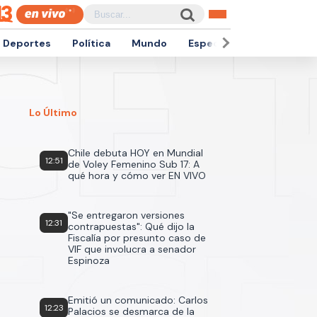
Deportes
Política
Mundo
Espectáculos
Empren
Lo Último
Chile debuta HOY en Mundial
12:51
de Voley Femenino Sub 17: A
qué hora y cómo ver EN VIVO
"Se entregaron versiones
12:31
contrapuestas": Qué dijo la
Fiscalía por presunto caso de
VIF que involucra a senador
Espinoza
Emitió un comunicado: Carlos
12:23
Palacios se desmarca de la