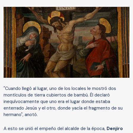
"Cuando llegó al lugar, uno de los locales le mostró dos
montículos de tierra cubiertos de bambú. Él declaró
inequívocamente que uno era el lugar donde estaba
enterrado Jesús y el otro, donde yacía el fragmento de su
hermano", anotó.
A esto se unió el empeño del alcalde de la época,
Denjiro