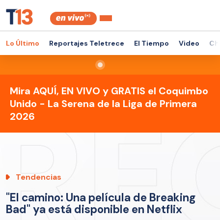
Lo Último
Reportajes Teletrece
El Tiempo
Video
Ch
Mira AQUÍ, EN VIVO y GRATIS el Coquimbo
Unido - La Serena de la Liga de Primera
2026
Tendencias
"El camino: Una película de Breaking
Bad" ya está disponible en Netflix