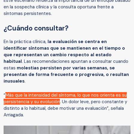
Este escenario refuerza la importancia de un enfoque basado
en la sospecha clínica y la consulta oportuna frente a
síntomas persistentes.
¿Cuándo consultar?
En la práctica clínica,
la evaluación se centra en
identificar síntomas que se mantienen en el tiempo o
que representan un cambio respecto al estado
habitual
. Las recomendaciones apuntan a consultar cuando
estas
molestias persisten por varias semanas, se
presentan de forma frecuente o progresiva, o resultan
inusuales
.
“
Más que la intensidad del síntoma, lo que nos orienta es su
persistencia y su evolución
. Un dolor leve, pero constante y
distinto a lo habitual, debe motivar una evaluación”, señala
Arriagada.