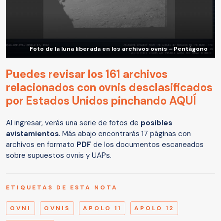
Foto de la luna liberada en los archivos ovnis - Pentágono
Puedes revisar los 161 archivos
relacionados con ovnis desclasificados
por Estados Unidos pinchando AQUÍ
Al ingresar, verás una serie de fotos de
posibles
avistamientos
. Más abajo encontrarás 17 páginas con
archivos en formato
PDF
de los documentos escaneados
sobre supuestos ovnis y UAPs.
ETIQUETAS DE ESTA NOTA
OVNI
OVNIS
APOLO 11
APOLO 12