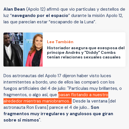
Alan Bean
(Apolo 12) afirmó que vio partículas y destellos de
luz “
navegando por el espacio
” durante la misión Apolo 12,
las que parecían estar “escapando de la Luna”.
Lee También
Historiador asegura que exesposa del
príncipe Andrés y "Diddy" Combs
tenían relaciones sexuales casuales
Dos astronautas del Apolo 17 dijeron haber visto luces
intermitentes a bordo, uno de ellos las comparó con los
fuegos artificiales del 4 de julio: "Partículas muy brillantes, o
fragmentos, o algo así, que
pasan flotando a nuestro
alrededor mientras maniobramos…
Desde la ventana [del
astronauta Ron Evans] parece el 4 de julio…
Son
fragmentos muy irregulares y angulosos que giran
sobre sí mismos
".