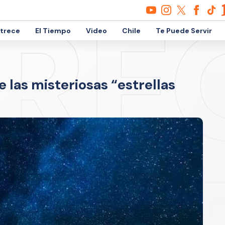
etrece
El Tiempo
Video
Chile
Te Puede Servir
 las misteriosas “estrellas