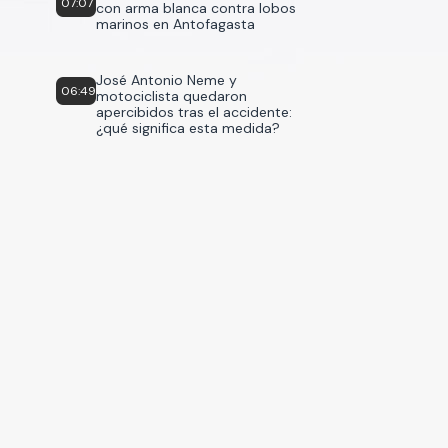
07:07
con arma blanca contra lobos
marinos en Antofagasta
José Antonio Neme y
06:49
motociclista quedaron
apercibidos tras el accidente:
¿qué significa esta medida?