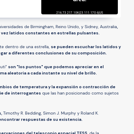
versidades de Birmingham, Reino Unido, y Sidney, Australia
,
a vez latidos constantes en estrellas pulsantes.
te dentro de una estrella,
se pueden escuchar los latidos y
egar a diferentes conclusiones de su composición.
cuti"
son "los puntos" que podemos apreciar en el
 aleatoria a cada instante su nivel de brillo.
ambios de temperatura y la expansión o contracción de
ie de interrogantes
que las han posicionado como sujetos
s,
Timothy R. Bedding, Simon J. Murphy y Roland K.
encontrar respuestas de su existencia.
bservaciones del telescopio espacial TESS
, de la