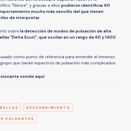
ífico "Nature", y gracias a ellos
pudieron identificar 60
mportamiento mucho más sencillo del que tienen
iles de interpretar.
ormó sobre
la detección de modos de pulsación de alta
ellas "Delta Scuti", que oscilan en un rango de 60 y 1400
r
usado como punto de referencia para entender el inmenso
e grupo que tienen espectros de pulsación más complicados.
esionante sonido aquí:
A
RELLAS
DESCUBRIMIENTO
AS PULSANTES