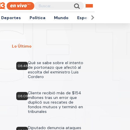
Deportes
Política
Mundo
Espectáculos
Empren
Lo Último
Qué se sabe sobre el intento
08:48
de portonazo que afectó al
escolta del exministro Luis
Cordero
Cliente recibió más de $154
08:09
millones tras un error que
duplicó sus rescates de
fondos mutuos y terminó en
tribunales
Diputado denuncia ataques