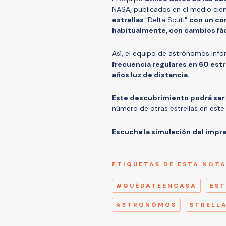
NASA, publicados en el medio cient
estrellas
"
Delta Scuti"
con un co
habitualmente, con cambios fác
Así, el equipo de astrónomos inf
frecuencia regulares en 60 estr
años luz de distancia.
Este descubrimiento podrá se
número de otras estrellas en est
Escucha la simulación del impr
ETIQUETAS DE ESTA NOT
#QUÉDATEENCASA
EST
ASTRONÓMOS
STRELL