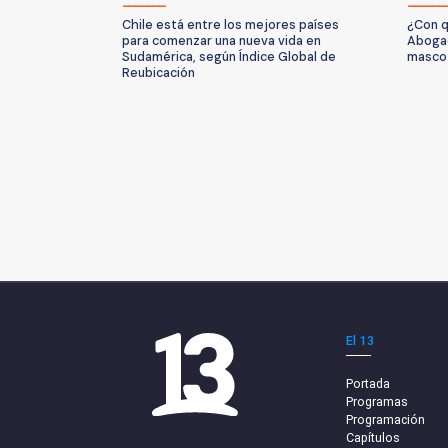
Chile está entre los mejores países
¿Con q
para comenzar una nueva vida en
Abogad
Sudamérica, según Índice Global de
mascot
Reubicación
El 13
Portada
Programas
Programación
Capítulos