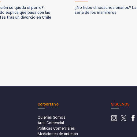
uién se queda el perro?:
¿No hubo dinosaurios enanos? La
o explica qué pasa con las
sería de los mamíferos
as tras un divorcio en Chile
Corporativo
SÍGUENOS
Quiénes Somos
Área Comercial
Políticas Comerciales
Mediciones de antenas