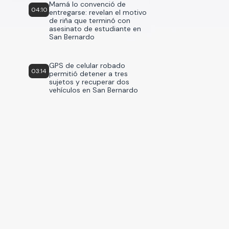
Mamá lo convenció de
04:10
entregarse: revelan el motivo
de riña que terminó con
asesinato de estudiante en
San Bernardo
GPS de celular robado
03:14
permitió detener a tres
sujetos y recuperar dos
vehículos en San Bernardo