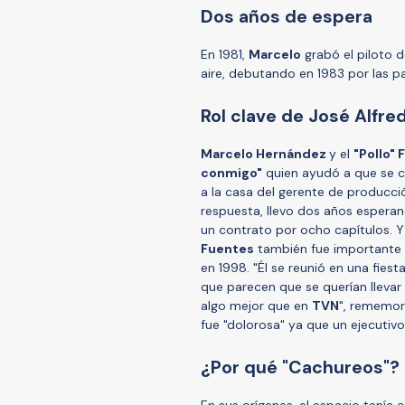
Dos años de espera
En 1981,
Marcelo
grabó el piloto 
aire, debutando en 1983 por las p
Rol clave de José Alfre
Marcelo Hernández
y el
"Pollo"
conmigo"
quien ayudó a que se c
a la casa del gerente de producc
respuesta, llevo dos años esperando
un contrato por ocho capítulos. Y
Fuentes
también fue importante 
en 1998. "Él se reunió en una fiest
que parecen que se querían llevar
algo mejor que en
TVN
", rememo
fue "dolorosa" ya que un ejecutivo
¿Por qué "Cachureos"?
En sus orígenes, el espacio tenía 