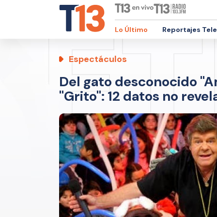
Lo Último
Reportajes Tel
Espectáculos
Del gato desconocido "A
"Grito": 12 datos no rev