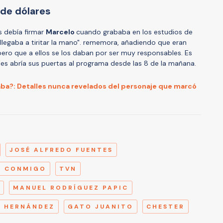
 de dólares
s debía firmar
Marcelo
cuando grababa en los estudios de
 llegaba a tiritar la mano". rememora, añadiendo que eran
ero que a ellos se los daban por ser muy responsables. Es
, les abría sus puertas al programa desde las 8 de la mañana.
laba?: Detalles nunca revelados del personaje que marcó
A
JOSÉ ALFREDO FUENTES
A CONMIGO
TVN
MANUEL RODRÍGUEZ PAPIC
 HERNÁNDEZ
GATO JUANITO
CHESTER