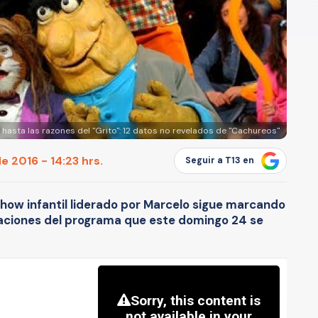
asta las razones del "Grito": 12 datos no revelados de "Cachureos"
de 2016 - 14:23 hrs.
Seguir a T13 en
 show infantil liderado por Marcelo sigue marcando
elaciones del programa que este domingo 24 se