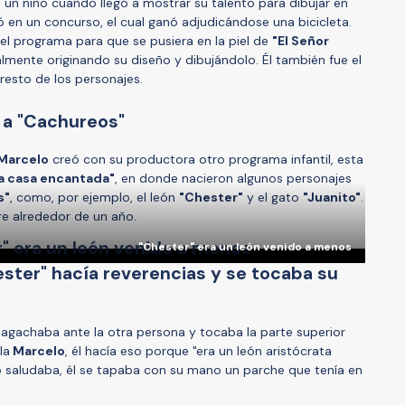
o un niño cuando llegó a mostrar su talento para dibujar en
 en un concurso, el cual ganó adjudicándose una bicicleta.
l programa para que se pusiera en la piel de
"El Señor
ualmente originando su diseño y dibujándolo. Él también fue el
 resto de los personajes.
 a "Cachureos"
Marcelo
creó con su productora otro programa infantil, esta
a casa encantada"
, en donde nacieron algunos personajes
s"
, como, por ejemplo, el león
"Chester"
y el gato
"Juanito"
.
ire alrededor de un año.
"Chester" era un león venido a menos
ester" hacía reverencias y se tocaba su
 agachaba ante la otra persona y tocaba la parte superior
la
Marcelo
, él hacía eso porque "era un león aristócrata
saludaba, él se tapaba con su mano un parche que tenía en