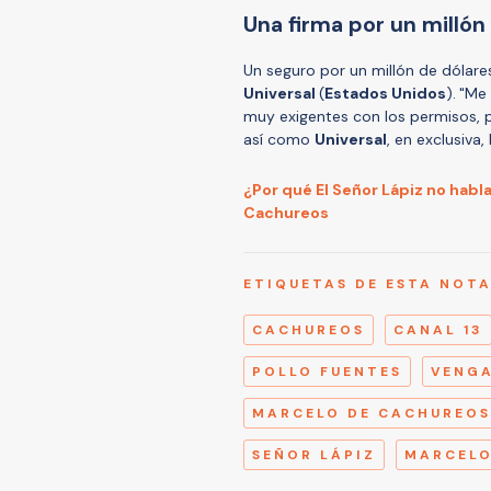
Una firma por un millón
Un seguro por un millón de dólare
Universal
(
Estados Unidos
).
"M
e
muy exigentes con los permisos, p
así como
Universal
, en exclusiva
¿Por qué El Señor Lápiz no hab
Cachureos
ETIQUETAS DE ESTA NOT
CACHUREOS
CANAL 13
POLLO FUENTES
VENG
MARCELO DE CACHUREOS
SEÑOR LÁPIZ
MARCELO