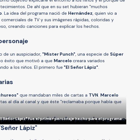
tecimientos. De ahí que en su set hubieran "muchos
o
. La idea del programa nació de
Hernández
, quien vio a
 comerciales de TV y sus imágenes rápidas, coloridas y
eso, creando canciones para explicar los hechos.
 personaje
o de un auspiciador,
"Mister Punch"
, una especie de
Súper
nto éxito que motivó a que
Marcelo
creara variados
ndo a los niños. El primero fue
"El Señor Lápiz"
.
arias
hureos"
que mandaban miles de cartas a
TVN
.
Marcelo
tas al día al canal y que éste "reclamaba porque había que
El Señor Lápiz" fue el primer personaje hecho para el programa
"Señor Lápiz"