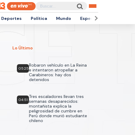
Deportes
Política
Mundo
Espectáculos
Empren
Lo Último
Robaron vehículo en La Reina
05:25
e intentaron atropellar a
Carabineros: hay dos
detenidos
Tres escaladores llevan tres
04:51
semanas desaparecidos:
montañista explica la
peligrosidad de cumbre en
Perú donde murió estudiante
chileno