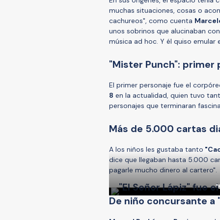
muchas situaciones, cosas o acon
cachureos", como cuenta
Marcel
unos sobrinos que alucinaban con
música ad hoc. Y él quiso emular 
"Mister Punch": primer
El primer personaje fue el corpóre
8
en la actualidad, quien tuvo ta
personajes que terminaran fascina
Más de 5.000 cartas di
A los niños les gustaba tanto
"Cac
dice que llegaban hasta 5.000 car
pagarle mucho dinero al cartero".
"
De niño concursante a 