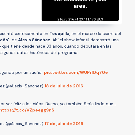
esentó exitosamente en
Tocopilla
, en el marco de cierre del
ueño"
, de
Alexis Sánchez
. Ahí el show infantil demostró una
mo que tiene desde hace 33 años, cuando debutara en las
í algunos datos históricos del programa.
 jugando por un sueño
pic.twitter.com/WUPrfDq70e
hez (@Alexis_Sanchez)
18 de julio de 2016
 ver feliz a los niños. Bueno, yo también Sería lindo que…
https://t.co/VZpeegg9nS
hez (@Alexis_Sanchez)
17 de julio de 2016