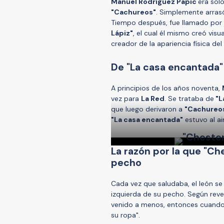
Manuel Rodríguez Papic
era sol
"Cachureos"
. Simplemente arrasó
Tiempo después, fue llamado por e
Lápiz"
, el cual él mismo creó vis
creador de la apariencia física del
De "La casa encantada"
A principios de los años noventa,
vez para
La Red
. Se trataba de
"L
que luego derivaron a
"Cachureo
"La casa encantada"
estuvo al a
La razón por la que "Ch
pecho
Cada vez que saludaba, el león se
izquierda de su pecho. Según reve
venido a menos, entonces cuando 
su ropa".