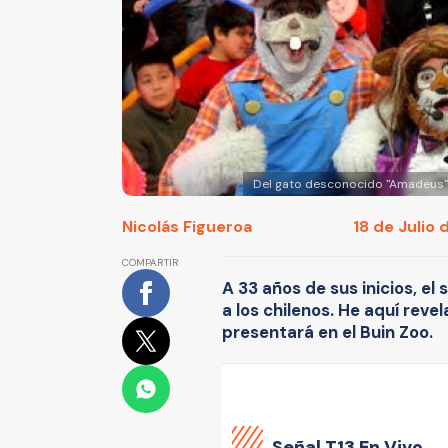
Del gato desconocido "Amadeus" h
Nicolás Figueroa
18 de Julio 
COMPARTIR
A 33 años de sus inicios, el
a los chilenos. He aquí rev
presentará en el Buin Zoo.
Señal
T13 En Vivo