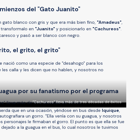
mienzos del "Gato Juanito"
n gato blanco con gris y que era más bien fino,
"Amadeus"
,
 transformalo en
"Juanito"
y posicionarlo en
"Cachureos"
.
caresco y pasó a ser blanco con negro.
to, el grito, el grito"
ase nació como una especie de "desahogo" para los
e les calla y les dicen que no hablen, y nosotros no
guagua por su fanatismo por el programa
"Cachureos" lleva más de tres décadas de éxitos
ecuerda que en una ocasión, yéndose en bus desde
Iquique
,
 autografiara un gorro. "Ella venía con su guagua, y nosotros
s personajes le firmaban el gorro. El punto es que ella se fue
 dejado a la guagua en el bus, lo cual nosotros le tuvimos