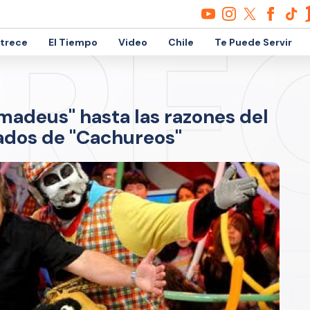
etrece
El Tiempo
Video
Chile
Te Puede Servir
madeus" hasta las razones del
elados de "Cachureos"