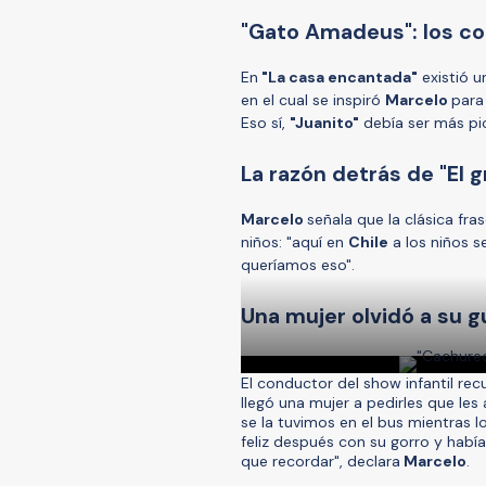
"Gato Amadeus": los co
En
"La casa encantada"
existió u
en el cual se inspiró
Marcelo
para
Eso sí,
"Juanito"
debía ser más pi
La razón detrás de "El gri
Marcelo
señala que la clásica fr
niños: "aquí en
Chile
a los niños s
queríamos eso".
Una mujer olvidó a su 
El conductor del show infantil r
llegó una mujer a pedirles que les
se la tuvimos en el bus mientras lo
feliz después con su gorro y había
que recordar", declara
Marcelo
.