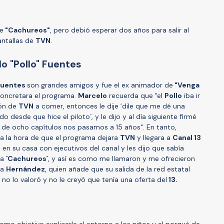
de
"Cachureos"
, pero debió esperar dos años para salir al
antallas de
TVN
.
do "Pollo" Fuentes
 Fuentes
son grandes amigos y fue el ex animador de
"Venga
oncretara el programa.
Marcelo
recuerda que "e
l
Pollo
iba ir
ión de
TVN
a comer, entonces le dije ´dile que me dé una
 desde que hice el piloto´, y le dijo y al día siguiente firmé
 de ocho capítulos nos pasamos a 15 años". En tanto,
a la hora de que el programa dejara
TVN
y llegara a
Canal 13
a en su casa con ejecutivos del canal y les dijo que sabía
 a
´Cachureos´
, y así es como me llamaron y me ofrecieron
ra
Hernández
, quien añade que su salida de la red estatal
 no lo valoró y no le creyó que tenía una oferta del
13.
como objetivo explicarle el entorno a los niños y el porqué de