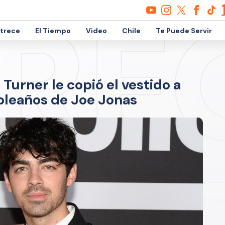
etrece
El Tiempo
Video
Chile
Te Puede Servir
 Turner le copió el vestido a
mpleaños de Joe Jonas