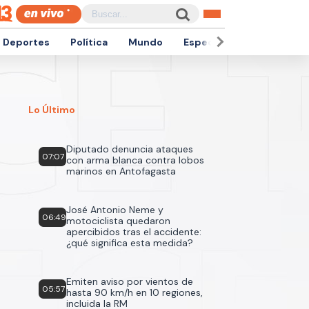
Deportes
Política
Mundo
Espectáculos
Empren
Lo Último
Diputado denuncia ataques
07:07
con arma blanca contra lobos
marinos en Antofagasta
José Antonio Neme y
06:49
motociclista quedaron
apercibidos tras el accidente:
¿qué significa esta medida?
Emiten aviso por vientos de
05:57
hasta 90 km/h en 10 regiones,
incluida la RM