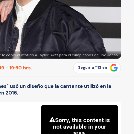
er le copió el vestido a Taylor Swift para el cumpleaños de Joe Jonas
9 - 19:50 hrs.
Seguir a T13 en
es" usó un diseño que la cantante utilizó en la
en 2016.