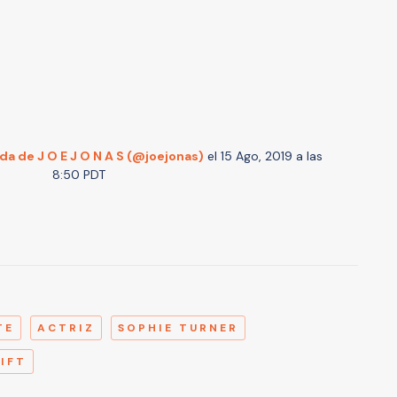
a de J O E J O N A S (@joejonas)
el
15 Ago, 2019 a las
8:50 PDT
A
TE
ACTRIZ
SOPHIE TURNER
IFT