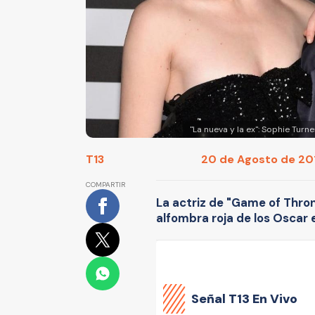
"La nueva y la ex": Sophie Turn
T13
20 de Agosto de 201
COMPARTIR
La actriz de "Game of Thron
alfombra roja de los Oscar 
Señal
T13 En Vivo