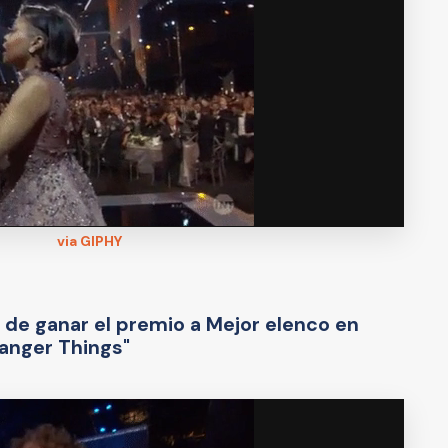
via GIPHY
 de ganar el premio a Mejor elenco en
ranger Things"