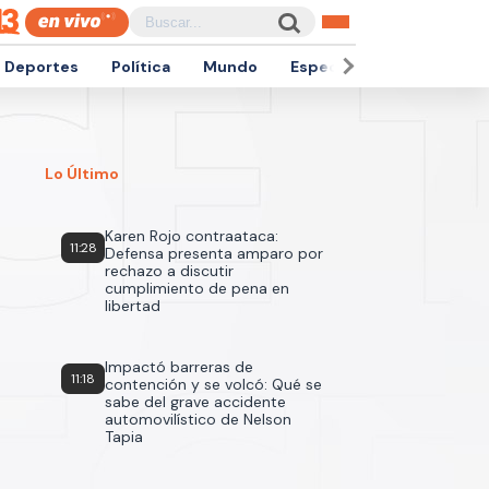
Deportes
Política
Mundo
Espectáculos
Empren
Lo Último
Karen Rojo contraataca:
11:28
Defensa presenta amparo por
rechazo a discutir
cumplimiento de pena en
libertad
Impactó barreras de
11:18
contención y se volcó: Qué se
sabe del grave accidente
automovilístico de Nelson
Tapia