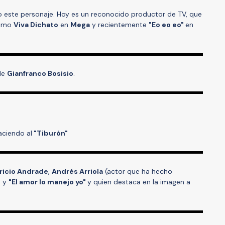
 este personaje. Hoy es un reconocido productor de TV, que
como
Viva Dichato
en
Mega
y recientemente
"Eo eo eo"
en
ple
Gianfranco Bosisio
.
ciendo al
"Tiburón"
ricio Andrade
,
Andrés Arriola
(actor que ha hecho
"
y
"El amor lo manejo yo"
y quien destaca en la imagen a