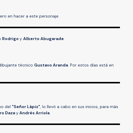
mero en hacer a este personaje.
n
Rodrigo
y
Alberto Abugarade
.
 dibujante técnico
Gustavo Aranda
. Por estos días está en
mo del
"Señor Lápiz"
, lo llevó a cabo en sus inicios, para más
ro Daza
y
Andrés Arriola
.