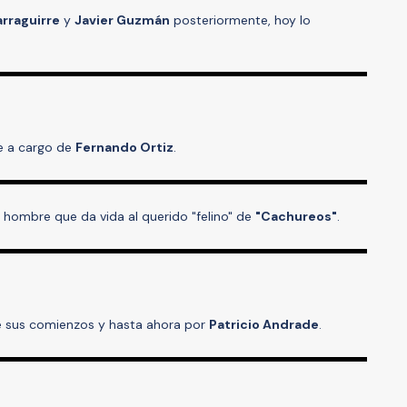
arraguirre
y
Javier Guzmán
posteriormente, hoy lo
te a cargo de
Fernando Ortiz
.
 hombre que da vida al querido "felino" de
"Cachureos"
.
de sus comienzos y hasta ahora por
Patricio Andrade
.