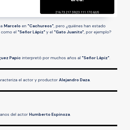
 a
Marcelo
en
"Cachureos"
, pero ¿quiénes han estado
s como el
"Señor Lápiz"
y el
"Gato Juanito"
, por ejemplo?
guez Papic
interpretó por muchos años al
"Señor Lápiz"
.
caracteriza el actor y productor
Alejandro Daza
.
anos del actor
Humberto Espinoza
.