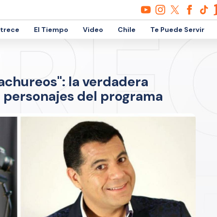
etrece
El Tiempo
Video
Chile
Te Puede Servir
achureos": la verdadera
s personajes del programa