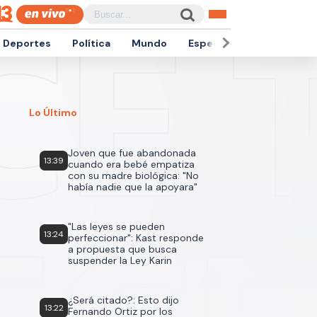
Deportes
Política
Mundo
Espectáculos
Empren
Lo Último
Joven que fue abandonada
13:39
cuando era bebé empatiza
con su madre biológica: "No
había nadie que la apoyara"
"Las leyes se pueden
13:24
perfeccionar": Kast responde
a propuesta que busca
suspender la Ley Karin
¿Será citado?: Esto dijo
13:22
Fernando Ortiz por los