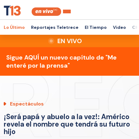
Lo Último
Reportajes Teletrece
El Tiempo
Video
Ch
EN VIVO
Sigue AQUÍ un nuevo capítulo de "Me
enteré por la prensa"
Espectáculos
¡Será papá y abuelo a la vez!: Américo
revela el nombre que tendrá su futuro
hijo