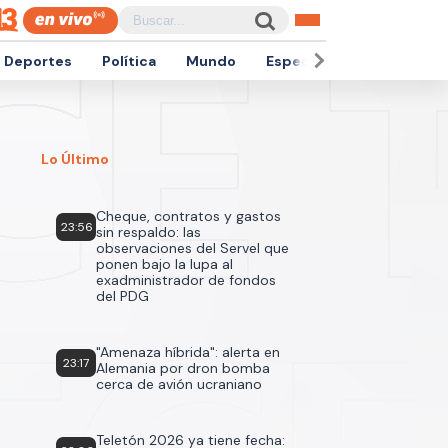
Deportes
Política
Mundo
Espectáculos
Empren
Lo Último
Cheque, contratos y gastos
23:56
sin respaldo: las
observaciones del Servel que
ponen bajo la lupa al
exadministrador de fondos
del PDG
"Amenaza híbrida": alerta en
23:17
Alemania por dron bomba
cerca de avión ucraniano
Teletón 2026 ya tiene fecha: