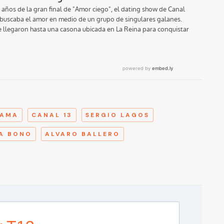
A
FAMA
CANAL 13
SERGIO LAGOS
A BONO
ALVARO BALLERO