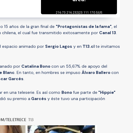
o 15 años de la gran final de
"Protagonistas de la fama"
, el
ón chilena, el cual fue transmitido exitosamente por
Canal 13
.
 al espacio animado por
Sergio Lagos
y en
T13.cl
te invitamos
 ganado por
Catalina Bono
con un 55,67% de apoyo del
e Blanc
. En tanto, en hombres se impuso
Álvaro Ballero
con
car Garcés
.
r en una teleserie. Es así como
Bono
fue parte de
"Hippie"
dió su premio a
Garcés
y éste tuvo una participación