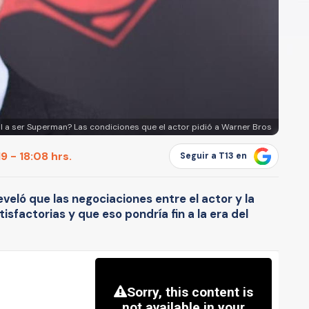
ll a ser Superman? Las condiciones que el actor pidió a Warner Bros
9 - 18:08 hrs.
Seguir a T13 en
veló que las negociaciones entre el actor y la
sfactorias y que eso pondría fin a la era del