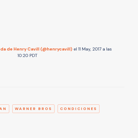
a de Henry Cavill (@henrycavill)
el
11 May, 2017 a las
10:20 PDT
A
AN
WARNER BROS
CONDICIONES