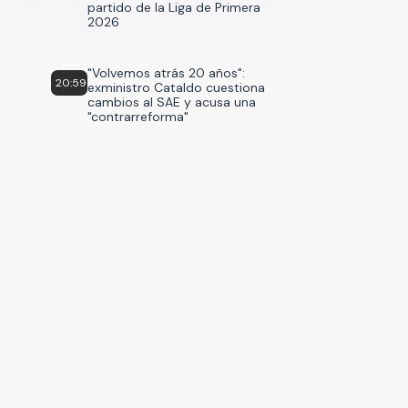
partido de la Liga de Primera
2026
"Volvemos atrás 20 años":
20:59
exministro Cataldo cuestiona
cambios al SAE y acusa una
"contrarreforma"