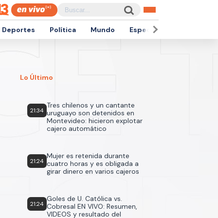
Deportes
Política
Mundo
Espectáculos
Empren
Lo Último
Tres chilenos y un cantante
21:34
uruguayo son detenidos en
Montevideo: hicieron explotar
cajero automático
Mujer es retenida durante
21:24
cuatro horas y es obligada a
girar dinero en varios cajeros
Goles de U. Católica vs.
21:24
Cobresal EN VIVO: Resumen,
VIDEOS y resultado del