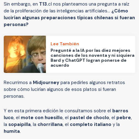
Sin embargo, en
T13.
cl nos planteamos una pregunta a raíz
de la proliferación de las inteligencias artificiales...
¿Cómo
lucirían algunas preparaciones típicas chilenas si fueran
personas?
Lee También
Pregunté a la IA por las diez mejores
canciones de los noventa y ni siquiera
Bard y ChatGPT logran ponerse de
acuerdo
Recurrimos a
Midjourney
para pedirles algunos retratos
sobre cómo lucirían algunos de esos platos si fueran
personas.
Y en esta primera edición le consultamos sobre el
barros
luco
, el
mote con huesillo
, el
pastel de choclo
, el
pebre
,
la
sopaipilla
, la
chorrillana
, el
completo italiano
y la
humita
.