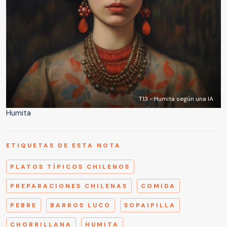
T13 - Humita según una IA
Humita
ETIQUETAS DE ESTA NOTA
PLATOS TÍPICOS CHILENOS
PREPARACIONES CHILENAS
COMIDA
PEBRE
BARROS LUCO
SOPAIPILLA
CHORRILLANA
HUMITA