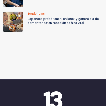
Tendencias
Japonesa probó “sushi chileno” y generó ola de
comentarios: su reacción se hizo viral