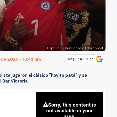
Captura - IShowSpeed y Arturo Vidal
 de 2025 - 16:42 hrs.
Seguir a T13 en
lista jugaron el clásico "hoyito patá" y se
l Bar Victoria.