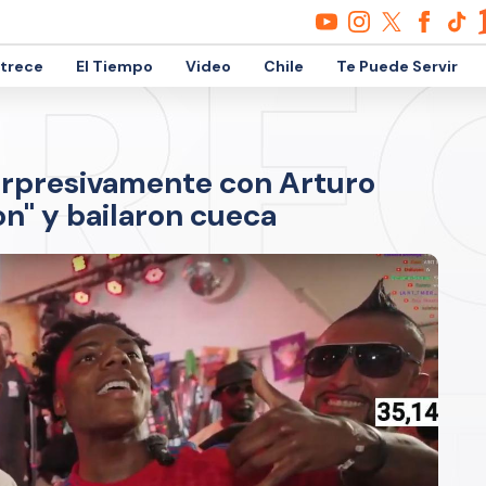
etrece
El Tiempo
Video
Chile
Te Puede Servir
orpresivamente con Arturo
on" y bailaron cueca