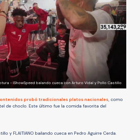
tura - IShowSpeed balando cueca con Arturo Vidal y Pollo Castillo
contenidos probó tradicionales platos nacionales
, como
el de choclo. Este último fue la comida favorita del
stillo y FLAITIANO bailando cueca en Pedro Aguirre Cerda.