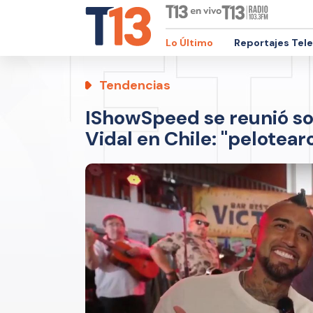
Lo Último
Reportajes Tel
Tendencias
IShowSpeed se reunió s
Vidal en Chile: "pelotear