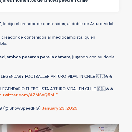
ejores momentos de IShowSpeed en Chile
"
, le dijo el creador de contenidos, al doble de Arturo Vidal.
el creador de contenidos al mediocampista, quien
oble.
, ambos posaron para la cámara, j
ugando con su doble.
T LEGENDARY FOOTBALLER ARTURO VIDAL IN CHILE 🇨🇱🔥🔥
EGENDARIO FUTBOLISTA ARTURO VIDAL EN CHILE 🇨🇱🔥🔥
c.twitter.com/AZMSxQ5oLF
Q (@IShowSpeedHQ)
January 23, 2025