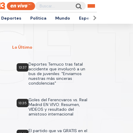
Deportes
Política
Mundo
Espectáculos
Empren
Lo Último
Deportes Temuco tras fatal
13:37
accidente que involucró a un
bus de juveniles: "Enviamos
nuestras más sinceras
condolencias"
Goles del Ferencvaros vs. Real
13:35
Madrid EN VIVO: Resumen,
VIDEOS y resultado del
amistoso internacional
El partido que va GRATIS en el