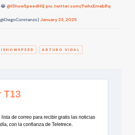
 😂
@IShowSpeedHQ
pic.twitter.com/FwhxEmabRq
 (@DiegoConstanzo)
January 23, 2025
A
ISHOWSPEED
ARTURO VIDAL
r T13
lista de correo para recibir gratis las noticias
día, con la confianza de Teletrece.