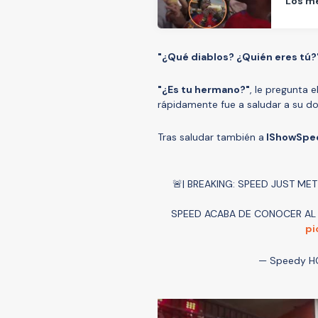
Los m
"¿Qué diablos? ¿Quién eres tú?
"¿Es tu hermano?"
, le pregunta 
rápidamente fue a saludar a su d
Tras saludar también a
IShowSpeed
🚨| BREAKING: SPEED JUST ME
SPEED ACABA DE CONOCER AL L
pi
— Speedy H