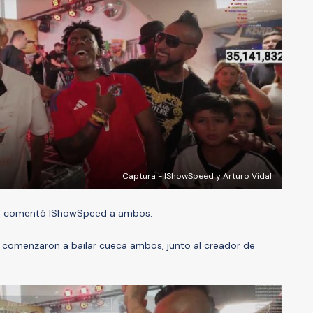
Captura - IShowSpeed y Arturo Vidal
e comentó IShowSpeed a ambos.
 comenzaron a bailar cueca ambos, junto al creador de
.