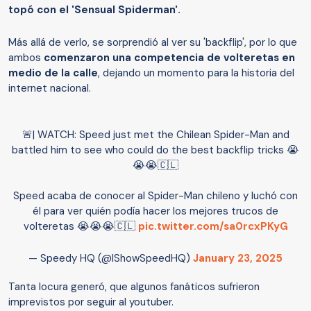
topó con el 'Sensual Spiderman'.
Más allá de verlo, se sorprendió al ver su 'backflip', por lo que
ambos
comenzaron una competencia de volteretas en
medio de la calle
, dejando un momento para la historia del
internet nacional.
🚨| WATCH: Speed just met the Chilean Spider-Man and
battled him to see who could do the best backflip tricks 😭
😭😭🇨🇱
Speed acaba de conocer al Spider-Man chileno y luchó con
él para ver quién podía hacer los mejores trucos de
volteretas 😭😭😭🇨🇱
pic.twitter.com/sa0rcxPKyG
— Speedy HQ (@IShowSpeedHQ)
January 23, 2025
Tanta locura generó, que algunos fanáticos sufrieron
imprevistos por seguir al youtuber.