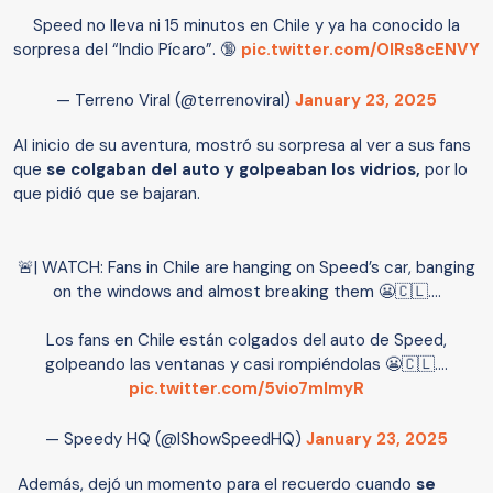
Speed no lleva ni 15 minutos en Chile y ya ha conocido la
sorpresa del “Indio Pícaro”. 🔞
pic.twitter.com/OIRs8cENVY
— Terreno Viral (@terrenoviral)
January 23, 2025
Al inicio de su aventura, mostró su sorpresa al ver a sus fans
que
se colgaban del auto y golpeaban los vidrios,
por lo
que pidió que se bajaran.
🚨| WATCH: Fans in Chile are hanging on Speed’s car, banging
on the windows and almost breaking them 😬🇨🇱….
Los fans en Chile están colgados del auto de Speed,
golpeando las ventanas y casi rompiéndolas 😬🇨🇱….
pic.twitter.com/5vio7mImyR
— Speedy HQ (@IShowSpeedHQ)
January 23, 2025
Además, dejó un momento para el recuerdo cuando
se