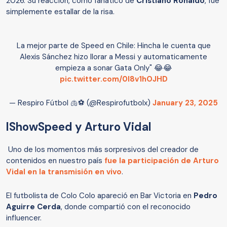
2026. Su reacción, como fanático de
Cristiano Ronaldo
, fue
simplemente estallar de la risa.
La mejor parte de Speed en Chile: Hincha le cuenta que
Alexis Sánchez hizo llorar a Messi y automaticamente
empieza a sonar Gata Only" 😂😂
pic.twitter.com/0l8v1hOJHD
— Respiro Fútbol 🫁⚽ (@Respirofutbolx)
January 23, 2025
IShowSpeed y Arturo Vidal
Uno de los momentos más sorpresivos del creador de
contenidos en nuestro país
fue la participación de Arturo
Vidal en la transmisión en vivo
.
El futbolista de Colo Colo apareció en Bar Victoria en
Pedro
Aguirre Cerda
, donde compartió con el reconocido
influencer.