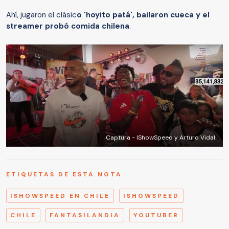
Ahí, jugaron el clásic
o 'hoyito patá', bailaron cueca y el
streamer probó comida chilena
.
Captura - IShowSpeed y Arturo Vidal
ETIQUETAS DE ESTA NOTA
ISHOWSPEED EN CHILE
ISHOWSPEED
CHILE
FANTASILANDIA
YOUTUBER