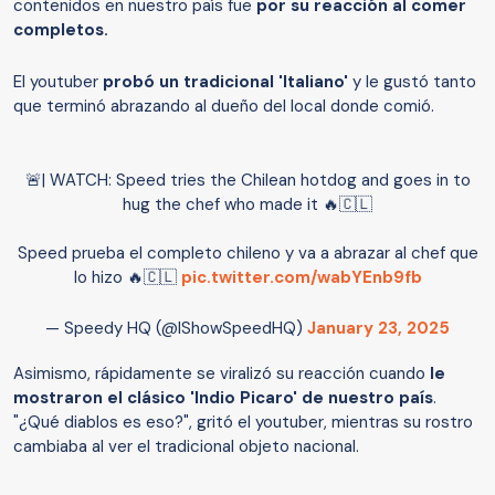
contenidos en nuestro país fue
por su reacción al comer
completos.
El youtuber
probó un tradicional 'Italiano'
y le gustó tanto
que terminó abrazando al dueño del local donde comió.
🚨| WATCH: Speed tries the Chilean hotdog and goes in to
hug the chef who made it 🔥🇨🇱
Speed prueba el completo chileno y va a abrazar al chef que
lo hizo 🔥🇨🇱
pic.twitter.com/wabYEnb9fb
— Speedy HQ (@IShowSpeedHQ)
January 23, 2025
Asimismo, rápidamente se viralizó su reacción cuando
le
mostraron el clásico 'Indio Picaro' de nuestro país
.
"¿Qué diablos es eso?", gritó el youtuber, mientras su rostro
cambiaba al ver el tradicional objeto nacional.