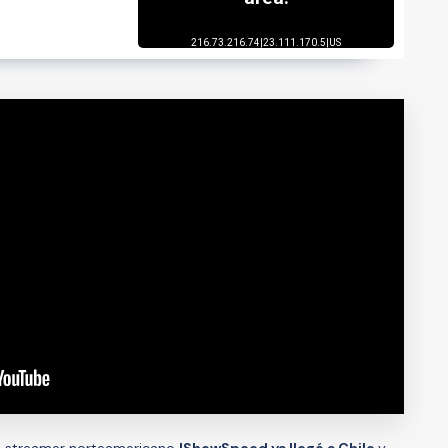
do streamer norteamericano
IShowSpeed ya llegó a Chile
y