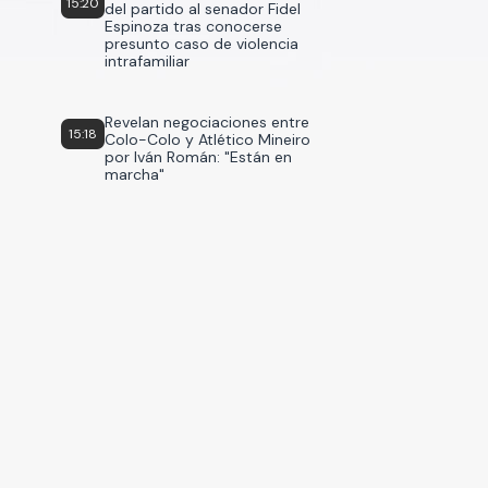
15:20
del partido al senador Fidel
Espinoza tras conocerse
presunto caso de violencia
intrafamiliar
Revelan negociaciones entre
15:18
Colo-Colo y Atlético Mineiro
por Iván Román: "Están en
marcha"