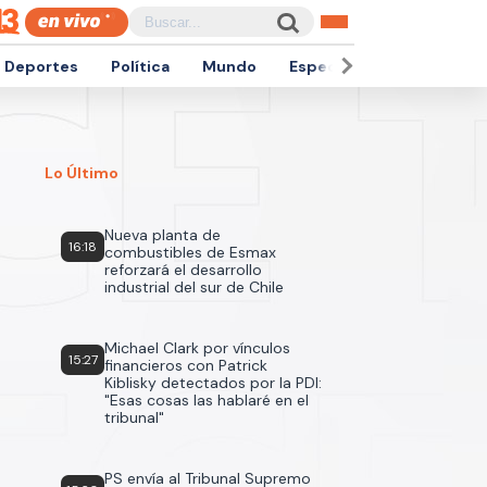
Deportes
Política
Mundo
Espectáculos
Empren
Lo Último
Nueva planta de
16:18
combustibles de Esmax
reforzará el desarrollo
industrial del sur de Chile
Michael Clark por vínculos
15:27
financieros con Patrick
Kiblisky detectados por la PDI:
"Esas cosas las hablaré en el
tribunal"
PS envía al Tribunal Supremo