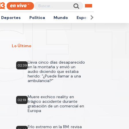
Deportes
Política
Mundo
Espectáculos
Empren
Lo Último
Lleva cinco días desaparecido
02:39
en la montaña y envió un
audio diciendo que estaba
herido: “¿Puede llamar a una
ambulancia?”
Muere exchico reality en
02:19
trágico accidente durante
grabación de un comercial en
Europa
Frío extremo en la RM: revisa