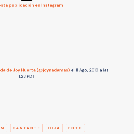
esta publicación en Instagram
ida de Joy Huerta (@joynadamas)
el
11 Ago, 2019 a las
1:23 PDT
A
AM
CANTANTE
HIJA
FOTO