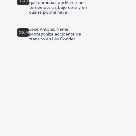
01:40
qué comunas podrían tener
temperaturas bajo cero y en
cuáles podría nevar
José Antonio Neme
00:49
protagoniza accidente de
tránsito en Las Condes