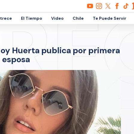
etrece
El Tiempo
Video
Chile
Te Puede Servir
 Joy Huerta publica por primera
u esposa