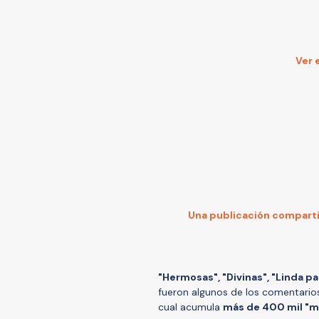
Ver 
Una publicación compart
"Hermosas", "Divinas", "Linda pa
fueron algunos de los comentarios 
cual acumula
más de 400 mil "m