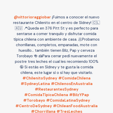
@vittorioraggiobar
¡Fuimos a conocer el nuevo
restaurante Chilenito en el centro de Sídney! 🇨🇱
🇦🇺 📍Queda en 376 Pitt St y es perfecto para
sentarse a comer tranquilo y disfrutar comida
típica chilena con ambiente de casa. 🥟Probamos
chorrillanas, completos, empanadas, mote con
huesillo… también tienen Bilz, Pap y cerveza
Torobayo 🍻 🍰Para cerrar pedí nuevamente el
postre tres leches el cual les recomiendo 100%
🤪 Si estás en Sídney y te gusta la comida
chilena, este lugar sí o sí hay que visitarlo.
#ChilenitoSydney
#ComidaChilena
#SydneyLatina
#ChilenosEnAustralia
#RestaurantesSydney
#ComidaTípicaChilena
#BilzYPap
#Torobayo
#ComidaLatinaSydney
#CentroDeSydney
#ChileanFoodAustralia
#Chorrillana
#TresLeches