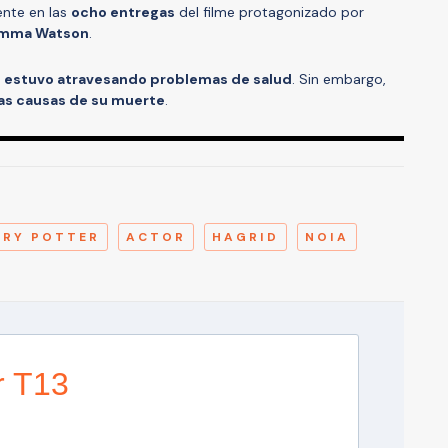
ente en las
ocho entregas
del filme protagonizado por
mma Watson
.
 estuvo atravesando problemas de salud
. Sin embargo,
las causas de su muerte
.
A
RRY POTTER
ACTOR
HAGRID
NOIA
r T13