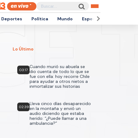
Deportes
Política
Mundo
Espectáculos
Empren
Lo Último
Cuando murió su abuela se
03:17
dio cuenta de todo lo que se
fue con ella: hoy recorre Chile
para ayudar a otros nietos a
inmortalizar sus historias
Lleva cinco días desaparecido
02:39
en la montaña y envió un
audio diciendo que estaba
herido: “¿Puede llamar a una
ambulancia?”