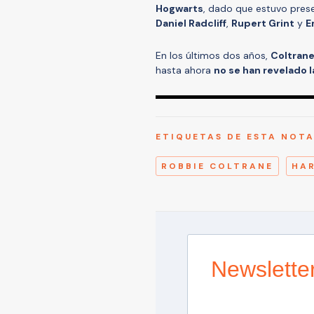
Hogwarts
, dado que estuvo pres
Daniel Radcliff
,
Rupert Grint
y
E
En los últimos dos años,
Coltrane
hasta ahora
no se han revelado 
ETIQUETAS DE ESTA NOT
ROBBIE COLTRANE
HA
Newslette