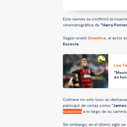
Este viernes se confirmó la muer
cinematográfica de
"Harry Potter
Según reveló
Deadline
, el actor 
Escocia
.
Lee T
"Mostr
en fun
Coltrane no solo tuvo un destacad
participó de cintas como
“James
ocasiones
a lo largo de su carrera.
Sin embargo, en el último siglo s