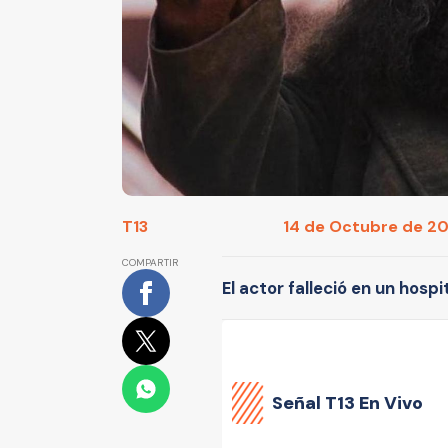
T13
14 de Octubre de 202
COMPARTIR
El actor falleció en un hosp
Señal
T13 En Vivo