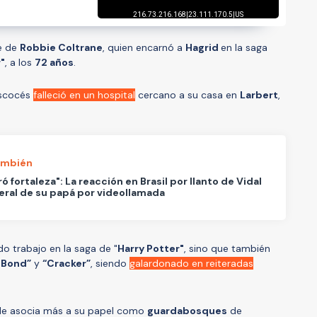
te de
Robbie Coltrane
, quien encarnó a
Hagrid
en la saga
"
, a los
72 años
.
escocés
falleció en un hospital
cercano a su casa en
Larbert
,
ambién
ó fortaleza": La reacción en Brasil por llanto de Vidal
eral de su papá por videollamada
o trabajo en la saga de "
Harry Potter"
, sino que también
 Bond”
y
“Cracker”
, siendo
galardonado en reiteradas
e le asocia más a su papel como
guardabosques
de