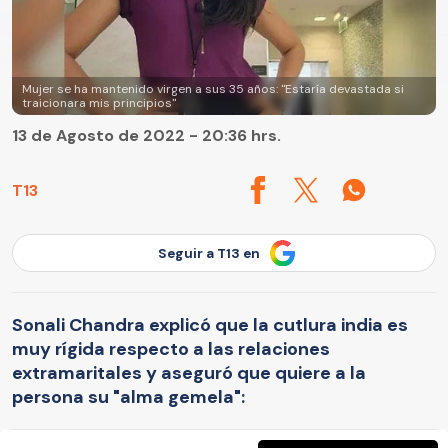
Mujer se ha mantenido virgen a sus 35 años: "Estaría devastada si
traicionara mis principios"
13 de Agosto de 2022 - 20:36 hrs.
T13
Seguir a T13 en
Sonali Chandra explicó que la cutlura india es
muy rígida respecto a las relaciones
extramaritales y aseguró que quiere a la
persona su "alma gemela":