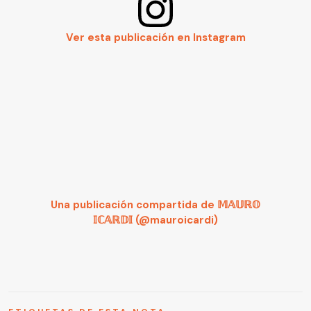
Ver esta publicación en Instagram
Una publicación compartida de 𝕄𝔸𝕌ℝ𝕆
𝕀ℂ𝔸ℝ𝔻𝕀 (@mauroicardi)