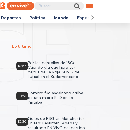
Deportes
Política
Mundo
Espectáculos
Empren
Lo Último
Por las pantallas de 13Go:
10:55
Cuándo y a qué hora ver
debut de La Roja Sub 17 de
Futsal en el Sudamericano
Hombre fue asesinado arriba
10:51
de una micro RED en La
Pintaba
Goles de PSG vs. Manchester
10:30
United: Resumen, videos y
resultado EN VIVO del partido