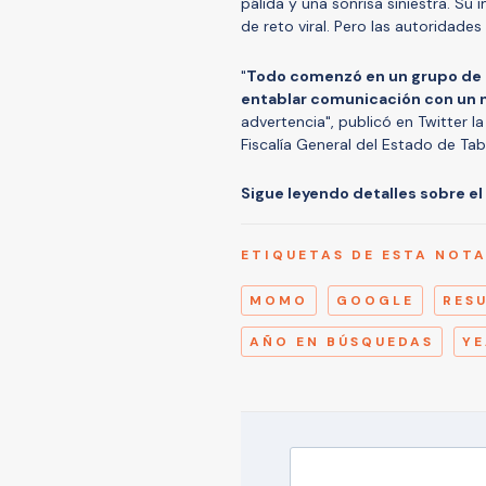
pálida y una sonrisa siniestra. S
de reto viral. Pero las autoridade
"
Todo comenzó en un grupo de F
entablar comunicación con un
advertencia", publicó en Twitter l
Fiscalía General del Estado de Tab
Sigue leyendo detalles sobre el
ETIQUETAS DE ESTA NOT
MOMO
GOOGLE
RES
AÑO EN BÚSQUEDAS
YE