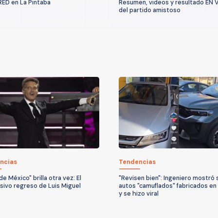
RED en La Pintaba
Resumen, videos y resultado EN 
del partido amistoso
ncias
Tendencias
 de México" brilla otra vez: El
"Revisen bien": Ingeniero mostró 
sivo regreso de Luis Miguel
autos "camuflados" fabricados en
y se hizo viral