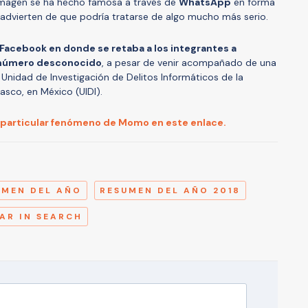
u imagen se ha hecho famosa a través de
WhatsApp
en forma
s advierten de que podría tratarse de algo mucho más serio.
acebook en donde se retaba a los integrantes a
 número desconocido
, a pesar de venir acompañado de una
a Unidad de Investigación de Delitos Informáticos de la
asco, en México (UIDI).
particular fenómeno de Momo en este enlace.
A
UMEN DEL AÑO
RESUMEN DEL AÑO 2018
AR IN SEARCH