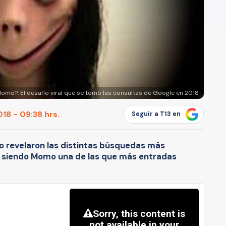
omo?: El desafío viral que se tomó las consultas de Google en 2018
18 - 09:38 hrs.
Seguir a T13 en
co revelaron las distintas búsquedas más
s, siendo Momo una de las que más entradas