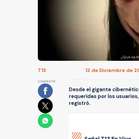
¿Qué es M
T13
12 de Diciembre de 20
COMPARTIR
Desde el gigante cibernéti
requeridas por los usuario
registró.
Señal
T13 En Vivo