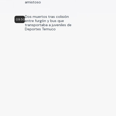
amistoso
Dos muertos tras colisión
09:50
entre furgón y bus que
transportaba a juveniles de
Deportes Temuco