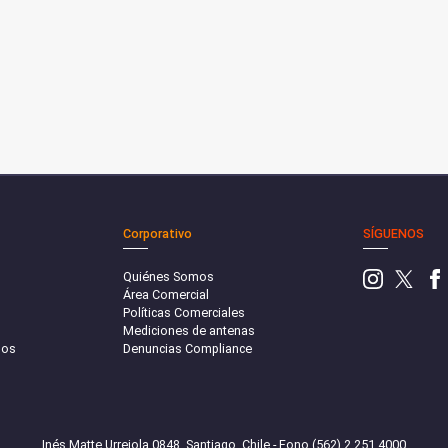
Corporativo
SÍGUENOS
Quiénes Somos
Área Comercial
Políticas Comerciales
Mediciones de antenas
sos
Denuncias Compliance
Inés Matte Urrejola 0848, Santiago, Chile - Fono (562) 2 251 4000