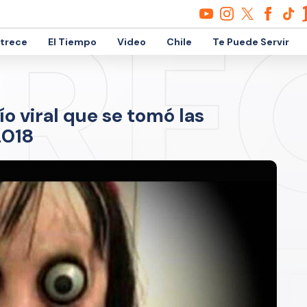
etrece
El Tiempo
Video
Chile
Te Puede Servir
o viral que se tomó las
2018