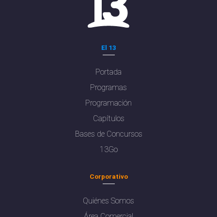
El 13
Portada
Programas
Programación
Capítulos
Bases de Concursos
13Go
Corporativo
Quiénes Somos
Área Comercial