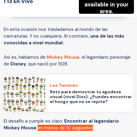
T13 En Vivo
En esta ocasión nos trasladamos al mundo de las
caricaturas. Y no cualquiera. Al contrario,
una de las más
conocidas a nivel mundial.
Así es, hablamos de
Mickey Mouse
, el legendario personaje
de
Disney
, que nació por 1928.
Lee También
Reto para demostrar tu agudeza
visual (nivel Dios): ¿Puedes encontrar
el hongo que no se repite?
El desafío a cumplir es claro:
Encontrar al legendario
Mickey Mouse
en menos de 10 segundos
.