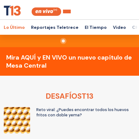
Lo Último
Reportajes Teletrece
El Tiempo
Video
Ch
Mira AQUÍ y EN VIVO un nuevo capítulo de
Mesa Central
DESAFÍOST13
Reto viral: ¿Puedes encontrar todos los huevos
fritos con doble yema?