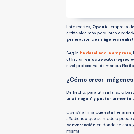
Este martes,
OpenAI
, empresa de
artificiales más populares alrede
generación de imágenes realist
Según
ha detallado la empresa
,
utiliza un
enfoque autorregresiv
nivel profesional de manera
fácil 
¿Cómo crear imágenes 
De hecho, para utilizarla, solo ba
una imagen" y posteriormente de
OpenAI afirma que esta herramie
añadiendo que su modelo puede
conversación
en donde se está g
misma.