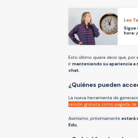
Lee T
Sigue 
hora: 
Esto último quiere decir que, por 
ir
manteniendo su apariencia a 
chat.
¿Quiénes pueden acced
La nueva herramienta de generaci
versión gratuita como pagada de
Asimismo, próximamente
estará 
Edu.