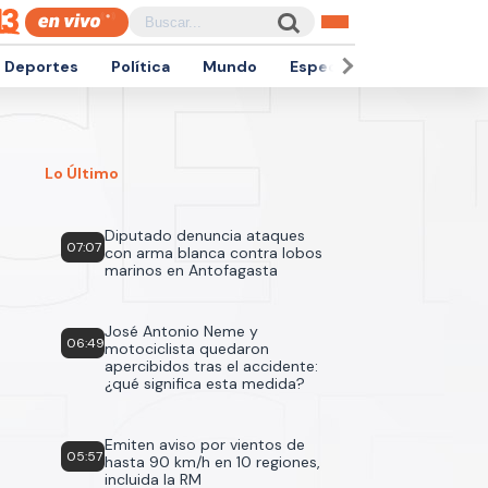
Deportes
Política
Mundo
Espectáculos
Empren
Lo Último
Diputado denuncia ataques
07:07
con arma blanca contra lobos
marinos en Antofagasta
José Antonio Neme y
06:49
motociclista quedaron
apercibidos tras el accidente:
¿qué significa esta medida?
Emiten aviso por vientos de
05:57
hasta 90 km/h en 10 regiones,
incluida la RM