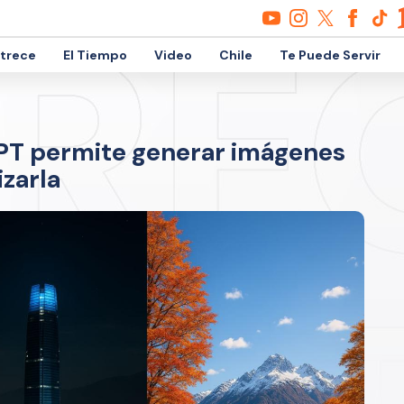
etrece
El Tiempo
Video
Chile
Te Puede Servir
PT permite generar imágenes
izarla