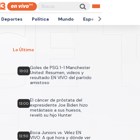
Deportes
Política
Mundo
Espectáculos
Empren
Lo Último
Goles de PSG 1-1 Manchester
13:02
United: Resumen, videos y
resultado EN VIVO del partido
amistoso
El cáncer de próstata del
13:00
expresidente Joe Biden hizo
metástasis a sus huesos,
reveló su hijo Hunter
Boca Juniors vs. Vélez EN
12:50
VIVO: A qué hora y dónde ver