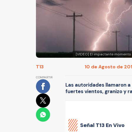
[VIDEO] El impactante momento 
T13
10 de Agosto de 201
COMPARTIR
Las autoridades llamaron a l
fuertes vientos, granizo y r
Señal
T13 En Vivo