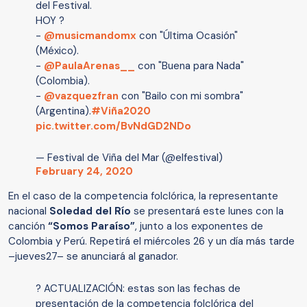
del Festival.
HOY ?
-
@musicmandomx
con "Última Ocasión"
(México).
-
@PaulaArenas__
con "Buena para Nada"
(Colombia).
-
@vazquezfran
con "Bailo con mi sombra"
(Argentina).
#Viña2020
pic.twitter.com/BvNdGD2NDo
— Festival de Viña del Mar (@elfestival)
February 24, 2020
En el caso de la competencia folclórica, la representante
nacional
Soledad del Río
se presentará este lunes con la
canción
“Somos Paraíso”
, junto a los exponentes de
Colombia y Perú. Repetirá el miércoles 26 y un día más tarde
–jueves27– se anunciará al ganador.
? ACTUALIZACIÓN: estas son las fechas de
presentación de la competencia folclórica del