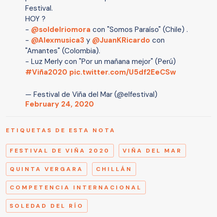
Festival.
HOY ?
-
@soldelriomora
con "Somos Paraíso" (Chile) .
-
@Alexmusica3
y
@JuanKRicardo
con
"Amantes" (Colombia).
- Luz Merly con "Por un mañana mejor" (Perú)
#Viña2020
pic.twitter.com/U5df2EeCSw
— Festival de Viña del Mar (@elfestival)
February 24, 2020
ETIQUETAS DE ESTA NOTA
FESTIVAL DE VIÑA 2020
VIÑA DEL MAR
QUINTA VERGARA
CHILLÁN
COMPETENCIA INTERNACIONAL
SOLEDAD DEL RÍO