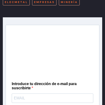
ELECMETAL
EMPRESAS
MINERÍA
Newsletter T13
Inscríbete en nuestra lista de correo para recibir
gratis las noticias más importantes del día, con la
confianza de Teletrece.
Introduce tu dirección de e-mail para
suscribirte