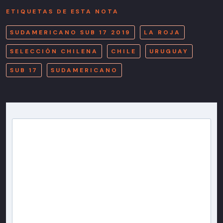
ETIQUETAS DE ESTA NOTA
SUDAMERICANO SUB 17 2019
LA ROJA
SELECCIÓN CHILENA
CHILE
URUGUAY
SUB 17
SUDAMERICANO
Newsletter T13
Inscríbete en nuestra lista de correo para recibir
gratis las noticias más importantes del día, con la
confianza de Teletrece.