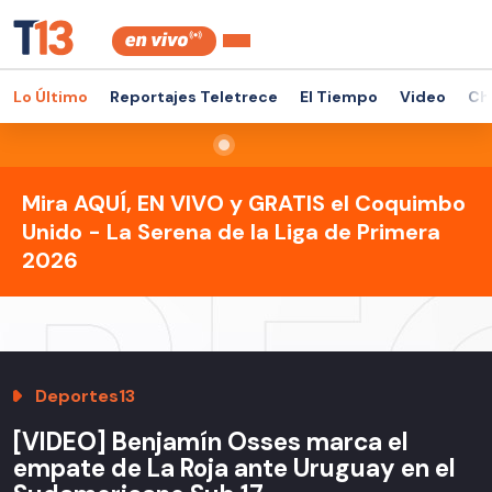
Lo Último
Reportajes Teletrece
El Tiempo
Video
Ch
Mira AQUÍ, EN VIVO y GRATIS el Coquimbo
Unido - La Serena de la Liga de Primera
2026
Deportes13
[VIDEO] Benjamín Osses marca el
empate de La Roja ante Uruguay en el