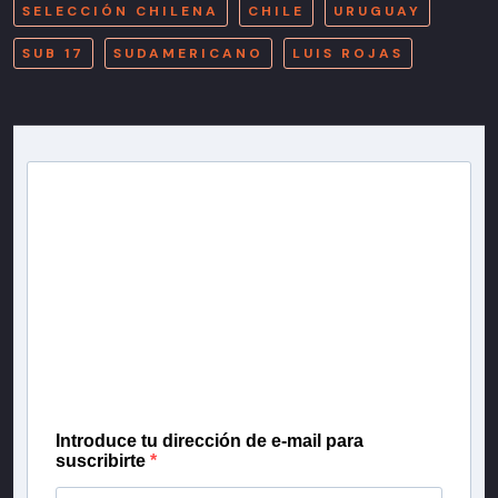
SELECCIÓN CHILENA
CHILE
URUGUAY
SUB 17
SUDAMERICANO
LUIS ROJAS
Newsletter T13
Inscríbete en nuestra lista de correo para recibir
gratis las noticias más importantes del día, con la
confianza de Teletrece.
Introduce tu dirección de e-mail para
suscribirte