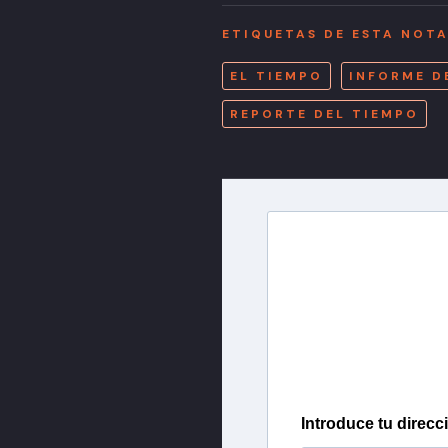
ETIQUETAS DE ESTA NOT
EL TIEMPO
INFORME D
REPORTE DEL TIEMPO
Newslette
Inscríbete en nuestra 
más importantes del 
Introduce tu direcc