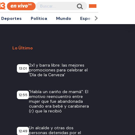
Deportes
Política
Mundo
Espectáculos
Empren
Lo Último
2x1 y barra libre: las mejores
13:01
promociones para celebrar el
'Día de la Cerveza'
"Había un cariño de mamá": El
12:55
emotivo reencuentro entre
mujer que fue abandonada
cuando era bebé y carabinera
(r) que la recibió
Un alcalde y otras dos
12:49
personas detenidas por el