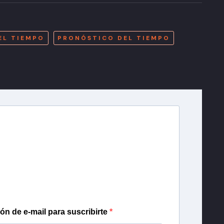
A
EL TIEMPO
PRONÓSTICO DEL TIEMPO
r T13
lista de correo para recibir gratis las noticias
día, con la confianza de Teletrece.
ión de e-mail para suscribirte